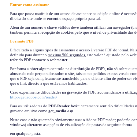
Entrar como assinante
Para que possa usufruir de um acesso de assinante na edição online é necessá
direita do site onde se encontra espaço próprio para tal.
Além de um numero e chave válidos deve tambem utilizar um navegador (brows
tambem permita a recepção de cookies pelo que o nível de privacidade das d
Formato PDF
É facultado a alguns tipos de assinatura o acesso à versão PDF do jornal. Na 
definido para durar no
máximo 500 segundos
, este valor é ajustado pelo we
referido PDF contacte o webmaster.
Por forma a obter algum controlo na distribuição de PDF's, não só sobre que
abusos de rede perpetrados sobre o site, tais como pedidos excessivos de co
que o PDF seja completamente transferido para o cliente afim de poder ser 
que o link directo a que estávamos habituados.
Caso experimente díficuldades na gravação do PDF, recomendamos a utiliza
http://get.adobe.com/reader/
Para os utilizadores do
PDF-Reader foxit
: certamente sentirão dificuldades 
gravar o arquivo como
get_media
.asp
Neste caso e não querendo obviamente usar o Adobe PDF reader, poderão corrig
windows) alterarem as opções de visualização de pastas da seguinte forma
em qualquer pasta
: