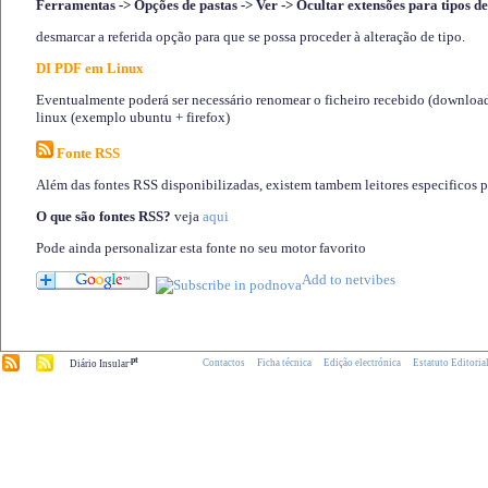
Ferramentas -> Opções de pastas -> Ver -> Ocultar extensões para tipos de
desmarcar a referida opção para que se possa proceder à alteração de tipo.
DI PDF em Linux
Eventualmente poderá ser necessário renomear o ficheiro recebido (download)
linux (exemplo ubuntu + firefox)
Fonte RSS
Além das fontes RSS disponibilizadas, existem tambem leitores especificos 
O que são fontes RSS?
veja
aqui
Pode ainda personalizar esta fonte no seu motor favorito
.pt
Contactos
Ficha técnica
Edição electrónica
Estatuto Editoria
Diário Insular