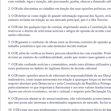
com verdade, rigor e isenção, não procurando, porém, ofuscar a dimensão subj
2. O DI não discrimina os cidadãos em função das suas opiniões políticas, cre
3. O DI define-se como órgão de grande informação regional dos Açores, recl
estatuto reclama em relação ao seu mercado principal, que é a ilha Terceira.
4. O DI não faz qualquer tipo de censura, respeitando assim a Constituição 
reserva-se o direito de selecionar notícias e artigos de opinião de acordo co
razões editoriais.
5. O DI garante o confronto de ideias entre as diversas correntes de opinião 
trabalho jornalístico que em cada momento decidir realizar.
6. O DI, além de verificar as fontes, procura identificá-las com exatidão. Poré
recorrer ao estatuto da confidencialidade, sendo que nestes casos garante a 
7. O DI não confunde notícias e comentários, sendo estes últimos utilizados 
torne pertinente no âmbito do legítimo direito de decisão editorial.
8. O DI emite opiniões através de editoriais da responsabilidade da sua Direç
inalienáveis, como sejam autonomia em relação a quaisquer forças ou movime
respeito absoluto pela Democracia e pela Constituição da República Portugue
particularmente os que respeitam à Autonomia e aos seus valores fundacion
Açores aos níveis económico, social e cultural, e respeito pela Declaração U
9. O DI procura afastar-se do sensacionalismo, não valorizando aconteciment
que isso possa não interessar a determinados segmentos de mercado. Inclui-se
10. O DI exige aos seus profissionais o respeito pelos princípios éticos da I