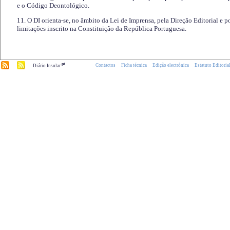
e o Código Deontológico.
11. O DI orienta-se, no âmbito da Lei de Imprensa, pela Direção Editorial e p
limitações inscrito na Constituição da República Portuguesa.
.pt
Contactos
Ficha técnica
Edição electrónica
Estatuto Editoria
Diário Insular