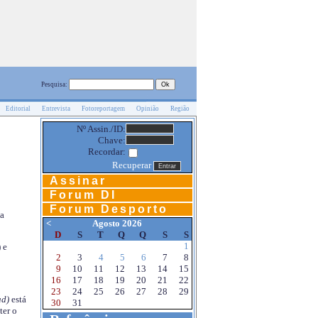
Pesquisa:
Editorial
Entrevista
Fotoreportagem
Opinião
Região
Nº Assin./ID:
Chave:
Recordar:
Recuperar
Assinar
Forum DI
Forum Desporto
na
<
Agosto 2026
D
S
T
Q
Q
S
S
1
 e
2
3
4
5
6
7
8
9
10
11
12
13
14
15
16
17
18
19
20
21
22
23
24
25
26
27
28
29
d)
está
30
31
ter o