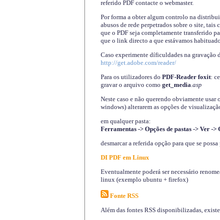
referido PDF contacte o webmaster.
Por forma a obter algum controlo na distribu
abusos de rede perpetrados sobre o site, tai
que o PDF seja completamente transferido pa
que o link directo a que estávamos habituado
Caso experimente díficuldades na gravação 
http://get.adobe.com/reader/
Para os utilizadores do
PDF-Reader foxit
: c
gravar o arquivo como
get_media
.asp
Neste caso e não querendo obviamente usar o A
windows) alterarem as opções de visualização
em qualquer pasta
:
Ferramentas -> Opções de pastas -> Ver -> 
desmarcar a referida opção para que se possa 
DI PDF em Linux
Eventualmente poderá ser necessário renomear
linux (exemplo ubuntu + firefox)
Fonte RSS
Além das fontes RSS disponibilizadas, exist