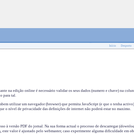
Início
Desporto
nante na edição online é necessário validar os seus dados (numero e chave) na colu
o para tal.
em utilizar um navegador (browser) que permita JavaScript (e que o tenha activo)
ue o nível de privacidade das definições de internet não poderá estar no maximo.
esso à versão PDF do jornal. Na sua forma actual o processo de descarregar
(downloa
s
, este valor é ajustado pelo webmaster, caso experimente alguma dificuldade em ob