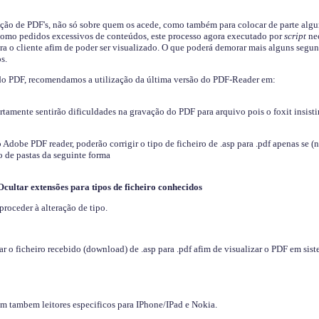
ição de PDF's, não só sobre quem os acede, como também para colocar de parte algu
s como pedidos excessivos de conteúdos, este processo agora executado por
script
nec
ra o cliente afim de poder ser visualizado. O que poderá demorar mais alguns segu
s.
do PDF, recomendamos a utilização da última versão do PDF-Reader em:
ertamente sentirão dificuldades na gravação do PDF para arquivo pois o foxit insisti
dobe PDF reader, poderão corrigir o tipo de ficheiro de .asp para .pdf apenas se (
 de pastas da seguinte forma
Ocultar extensões para tipos de ficheiro conhecidos
proceder à alteração de tipo.
 o ficheiro recebido (download) de .asp para .pdf afim de visualizar o PDF em sis
em tambem leitores especificos para IPhone/IPad e Nokia.