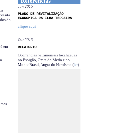
Referências
Jan.2015
ns
PLANO DE REVITALIZAÇÃO
essita
ECONÓMICA DA ILHA TERCEIRA
ndos do
clique aqui
Out.2013
rá em
RELATÓRIO
Ocorrencias patrimoniais localizadas
no Espigão, Grota do Medo e no
no
Monte Brasil, Angra do Heroísmo (
ler
)
temas