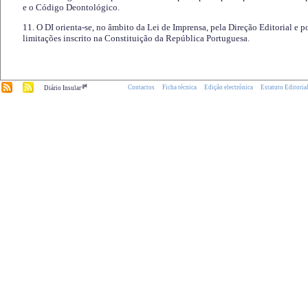
e o Código Deontológico.
11. O DI orienta-se, no âmbito da Lei de Imprensa, pela Direção Editorial e p
limitações inscrito na Constituição da República Portuguesa.
.pt
Contactos
Ficha técnica
Edição electrónica
Estatuto Editoria
Diário Insular