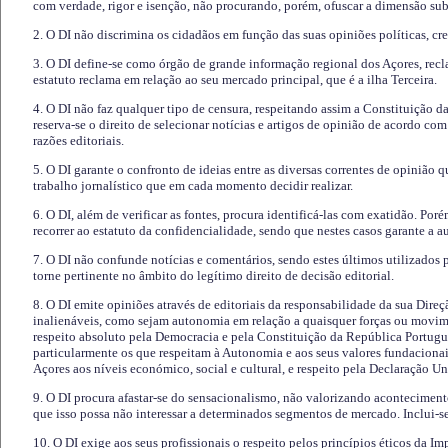
com verdade, rigor e isenção, não procurando, porém, ofuscar a dimensão subj
2. O DI não discrimina os cidadãos em função das suas opiniões políticas, cre
3. O DI define-se como órgão de grande informação regional dos Açores, recl
estatuto reclama em relação ao seu mercado principal, que é a ilha Terceira.
4. O DI não faz qualquer tipo de censura, respeitando assim a Constituição 
reserva-se o direito de selecionar notícias e artigos de opinião de acordo co
razões editoriais.
5. O DI garante o confronto de ideias entre as diversas correntes de opinião 
trabalho jornalístico que em cada momento decidir realizar.
6. O DI, além de verificar as fontes, procura identificá-las com exatidão. Poré
recorrer ao estatuto da confidencialidade, sendo que nestes casos garante a 
7. O DI não confunde notícias e comentários, sendo estes últimos utilizados 
torne pertinente no âmbito do legítimo direito de decisão editorial.
8. O DI emite opiniões através de editoriais da responsabilidade da sua Direç
inalienáveis, como sejam autonomia em relação a quaisquer forças ou movime
respeito absoluto pela Democracia e pela Constituição da República Portugue
particularmente os que respeitam à Autonomia e aos seus valores fundacion
Açores aos níveis económico, social e cultural, e respeito pela Declaração U
9. O DI procura afastar-se do sensacionalismo, não valorizando aconteciment
que isso possa não interessar a determinados segmentos de mercado. Inclui-se
10. O DI exige aos seus profissionais o respeito pelos princípios éticos da I