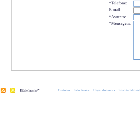
*Telefone:
E-mail:
*Assunto:
*Mensagem:
.pt
Contactos
Ficha técnica
Edição electrónica
Estatuto Editoria
Diário Insular