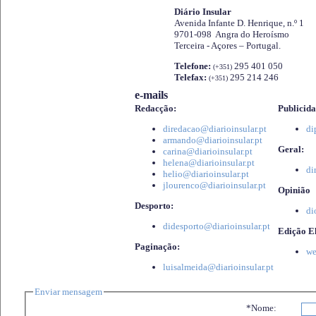
Diário Insular
Avenida Infante D. Henrique, n.º 1
9701-098 Angra do Heroísmo
Terceira - Açores – Portugal.
Telefone:
295 401 050
(+351)
Telefax:
295 214 246
(+351)
e-mails
Redacção:
Publicida
diredacao@diarioinsular.pt
di
armando@diarioinsular.pt
Geral:
carina@diarioinsular.pt
helena@diarioinsular.pt
di
helio@diarioinsular.pt
jlourenco@diarioinsular.pt
Opinião
Desporto:
di
didesporto@diarioinsular.pt
Edição El
Paginação:
we
luisalmeida@diarioinsular.pt
Enviar mensagem
*Nome: