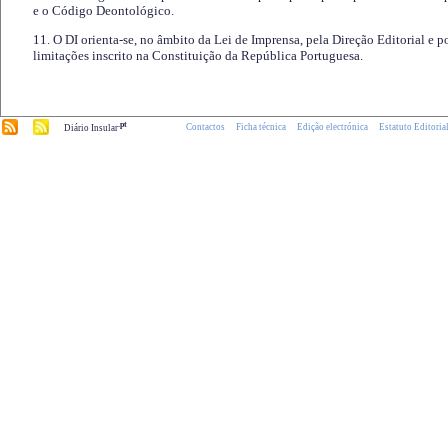
e o Código Deontológico.
11. O DI orienta-se, no âmbito da Lei de Imprensa, pela Direção Editorial e p
limitações inscrito na Constituição da República Portuguesa.
.pt
Contactos
Ficha técnica
Edição electrónica
Estatuto Editoria
Diário Insular