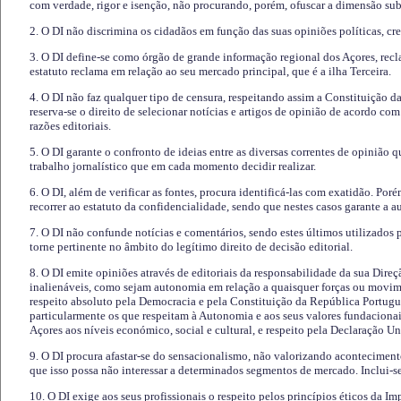
com verdade, rigor e isenção, não procurando, porém, ofuscar a dimensão subj
2. O DI não discrimina os cidadãos em função das suas opiniões políticas, cre
3. O DI define-se como órgão de grande informação regional dos Açores, recl
estatuto reclama em relação ao seu mercado principal, que é a ilha Terceira.
4. O DI não faz qualquer tipo de censura, respeitando assim a Constituição 
reserva-se o direito de selecionar notícias e artigos de opinião de acordo co
razões editoriais.
5. O DI garante o confronto de ideias entre as diversas correntes de opinião 
trabalho jornalístico que em cada momento decidir realizar.
6. O DI, além de verificar as fontes, procura identificá-las com exatidão. Poré
recorrer ao estatuto da confidencialidade, sendo que nestes casos garante a 
7. O DI não confunde notícias e comentários, sendo estes últimos utilizados 
torne pertinente no âmbito do legítimo direito de decisão editorial.
8. O DI emite opiniões através de editoriais da responsabilidade da sua Direç
inalienáveis, como sejam autonomia em relação a quaisquer forças ou movime
respeito absoluto pela Democracia e pela Constituição da República Portugue
particularmente os que respeitam à Autonomia e aos seus valores fundacion
Açores aos níveis económico, social e cultural, e respeito pela Declaração U
9. O DI procura afastar-se do sensacionalismo, não valorizando aconteciment
que isso possa não interessar a determinados segmentos de mercado. Inclui-se
10. O DI exige aos seus profissionais o respeito pelos princípios éticos da I