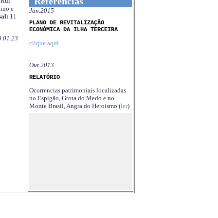
Referências
Rui
ino e
Jan.2015
al:
11
PLANO DE REVITALIZAÇÃO
ECONÓMICA DA ILHA TERCEIRA
9.01.23
clique aqui
Out.2013
RELATÓRIO
Ocorrencias patrimoniais localizadas
no Espigão, Grota do Medo e no
Monte Brasil, Angra do Heroísmo (
ler
)