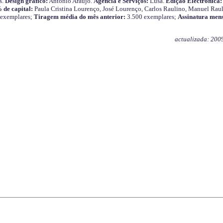
s.
Design gráfico:
António Araújo.
Agência e Serviços:
Lusa.
Edição Electrónica:
 de capital:
Paula Cristina Lourenço, José Lourenço, Carlos Raulino, Manuel Raul
 exemplares;
Tiragem média do mês anterior:
3.500 exemplares;
Assinatura mens
actualizada: 200