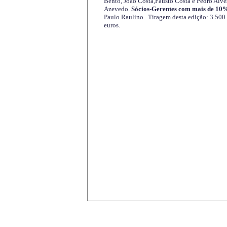
Bento, João Costa,Fausto Costa e Pedro Alve
Azevedo.
Sócios-Gerentes com mais de 10%
Paulo Raulino. Tiragem desta edição: 3.500
euros.