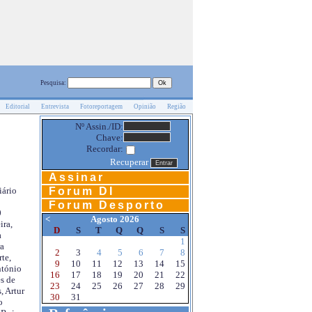
Pesquisa:
Editorial
Entrevista
Fotoreportagem
Opinião
Região
Nº Assin./ID:
Chave:
Recordar:
Recuperar
Assinar
Forum DI
iário
Forum Desporto
0
<
Agosto 2026
ira,
D
S
T
Q
Q
S
S
a
1
a
2
3
4
5
6
7
8
te,
9
10
11
12
13
14
15
ntónio
16
17
18
19
20
21
22
s de
23
24
25
26
27
28
29
, Artur
30
31
o