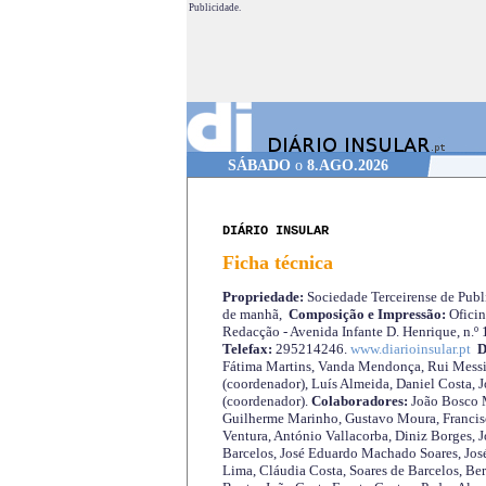
Publicidade.
SÁBADO
o
8.AGO.2026
DIÁRIO INSULAR
Ficha técnica
Propriedade:
Sociedade Terceirense de Publi
de manhã,
Composição e Impressão:
Oficin
Redacção - Avenida Infante D. Henrique, n.º
Telefax:
295214246.
www.diarioinsular.pt
D
Fátima Martins, Vanda Mendonça, Rui Messi
(coordenador), Luís Almeida, Daniel Costa, 
(coordenador).
Colaboradores:
João Bosco M
Guilherme Marinho, Gustavo Moura, Francisc
Ventura, António Vallacorba, Diniz Borges, J
Barcelos, José Eduardo Machado Soares, José
Lima, Cláudia Costa, Soares de Barcelos, Be