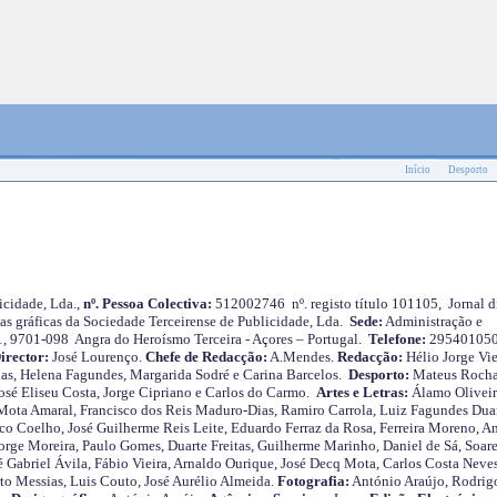
Início
Desporto
cidade, Lda.,
nº. Pessoa Colectiva:
512002746 nº. registo título 101105, Jornal d
as gráficas da Sociedade Terceirense de Publicidade, Lda.
Sede:
Administração e
 1, 9701-098 Angra do Heroísmo Terceira - Açores – Portugal.
Telefone:
29540105
irector:
José Lourenço.
Chefe de Redacção:
A.Mendes.
Redacção:
Hélio Jorge Vie
as, Helena Fagundes, Margarida Sodré e Carina Barcelos.
Desporto:
Mateus Roch
José Eliseu Costa, Jorge Cipriano e Carlos do Carmo.
Artes e Letras:
Álamo Oliveir
ota Amaral, Francisco dos Reis Maduro-Dias, Ramiro Carrola, Luiz Fagundes Duar
o Coelho, José Guilherme Reis Leite, Eduardo Ferraz da Rosa, Ferreira Moreno, A
orge Moreira, Paulo Gomes, Duarte Freitas, Guilherme Marinho, Daniel de Sá, Soare
 Gabriel Ávila, Fábio Vieira, Arnaldo Ourique, José Decq Mota, Carlos Costa Neves
rto Messias, Luis Couto, José Aurélio Almeida.
Fotografia:
António Araújo, Rodrig