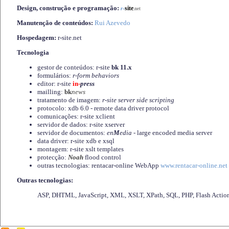
Design, construção e programação:
-
site
r
.net
Manutenção de conteúdos:
Rui Azevedo
Hospedagem:
r-site.net
Tecnologia
gestor de conteúdos: r-site
bk 11.x
formulários:
r-form behaviors
editor: r-site
in-
press
mailling:
bk
news
tratamento de imagem:
r-site server side scripting
protocolo: xdb 6.0 - remote data driver protocol
comunicações: r-site xclient
servidor de dados: r-site xserver
servidor de documentos:
en
M
edia
- large encoded media server
data driver: r-site xdb e xsql
montagem: r-site xslt templates
protecção:
Noah
flood control
outras tecnologias: rentacar-online WebApp
www.rentacar-online.net
Outras tecnologias:
ASP, DHTML, JavaScript, XML, XSLT, XPath, SQL, PHP, Flash Actio