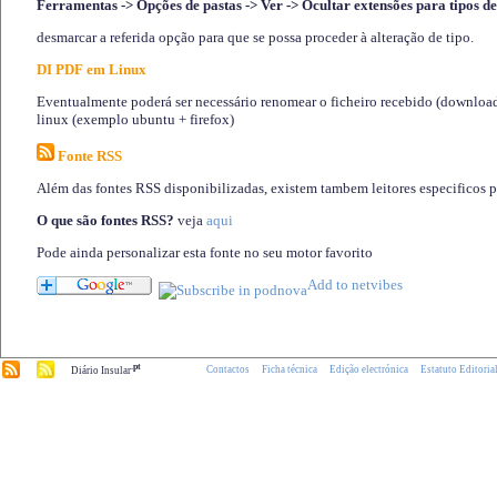
Ferramentas -> Opções de pastas -> Ver -> Ocultar extensões para tipos de
desmarcar a referida opção para que se possa proceder à alteração de tipo.
DI PDF em Linux
Eventualmente poderá ser necessário renomear o ficheiro recebido (download)
linux (exemplo ubuntu + firefox)
Fonte RSS
Além das fontes RSS disponibilizadas, existem tambem leitores especificos 
O que são fontes RSS?
veja
aqui
Pode ainda personalizar esta fonte no seu motor favorito
.pt
Contactos
Ficha técnica
Edição electrónica
Estatuto Editoria
Diário Insular