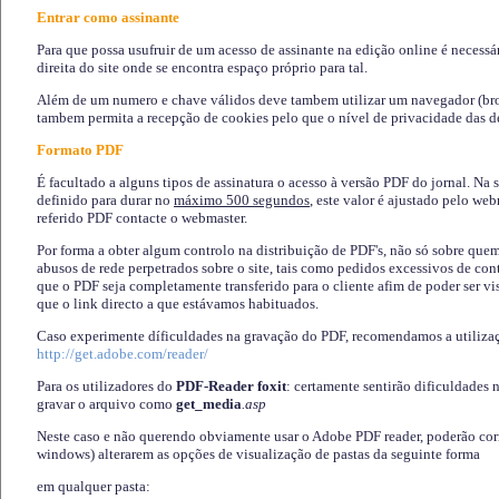
Entrar como assinante
Para que possa usufruir de um acesso de assinante na edição online é necessá
direita do site onde se encontra espaço próprio para tal.
Além de um numero e chave válidos deve tambem utilizar um navegador (brows
tambem permita a recepção de cookies pelo que o nível de privacidade das d
Formato PDF
É facultado a alguns tipos de assinatura o acesso à versão PDF do jornal. Na 
definido para durar no
máximo 500 segundos
, este valor é ajustado pelo we
referido PDF contacte o webmaster.
Por forma a obter algum controlo na distribuição de PDF's, não só sobre que
abusos de rede perpetrados sobre o site, tais como pedidos excessivos de co
que o PDF seja completamente transferido para o cliente afim de poder ser 
que o link directo a que estávamos habituados.
Caso experimente díficuldades na gravação do PDF, recomendamos a utiliza
http://get.adobe.com/reader/
Para os utilizadores do
PDF-Reader foxit
: certamente sentirão dificuldades 
gravar o arquivo como
get_media
.asp
Neste caso e não querendo obviamente usar o Adobe PDF reader, poderão corrig
windows) alterarem as opções de visualização de pastas da seguinte forma
em qualquer pasta
: