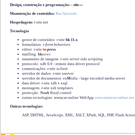
Design, construção e programação:
-
site
r
.net
Manutenção de conteúdos:
Rui Azevedo
Hospedagem:
r-site.net
Tecnologia
gestor de conteúdos: r-site
bk 11.x
formulários:
r-form behaviors
editor: r-site
in-
press
mailling:
bk
news
tratamento de imagem:
r-site server side scripting
protocolo: xdb 6.0 - remote data driver protocol
comunicações: r-site xclient
servidor de dados: r-site xserver
servidor de documentos:
en
M
edia
- large encoded media server
data driver: r-site xdb e xsql
montagem: r-site xslt templates
protecção:
Noah
flood control
outras tecnologias: rentacar-online WebApp
www.rentacar-online.net
Outras tecnologias:
ASP, DHTML, JavaScript, XML, XSLT, XPath, SQL, PHP, Flash Actio