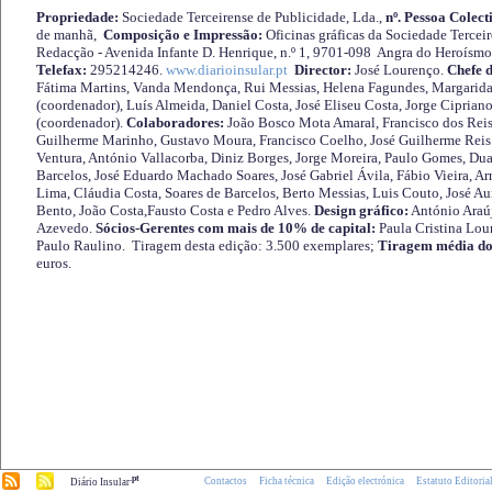
Propriedade:
Sociedade Terceirense de Publicidade, Lda.,
nº. Pessoa Colect
de manhã,
Composição e Impressão:
Oficinas gráficas da Sociedade Tercei
Redacção - Avenida Infante D. Henrique, n.º 1, 9701-098 Angra do Heroísmo 
Telefax:
295214246.
www.diarioinsular.pt
Director:
José Lourenço.
Chefe 
Fátima Martins, Vanda Mendonça, Rui Messias, Helena Fagundes, Margarida
(coordenador), Luís Almeida, Daniel Costa, José Eliseu Costa, Jorge Cipria
(coordenador).
Colaboradores:
João Bosco Mota Amaral, Francisco dos Reis
Guilherme Marinho, Gustavo Moura, Francisco Coelho, José Guilherme Reis 
Ventura, António Vallacorba, Diniz Borges, Jorge Moreira, Paulo Gomes, Duar
Barcelos, José Eduardo Machado Soares, José Gabriel Ávila, Fábio Vieira, A
Lima, Cláudia Costa, Soares de Barcelos, Berto Messias, Luis Couto, José A
Bento, João Costa,Fausto Costa e Pedro Alves.
Design gráfico:
António Araú
Azevedo.
Sócios-Gerentes com mais de 10% de capital:
Paula Cristina Lou
Paulo Raulino. Tiragem desta edição: 3.500 exemplares;
Tiragem média do
euros.
.pt
Contactos
Ficha técnica
Edição electrónica
Estatuto Editoria
Diário Insular