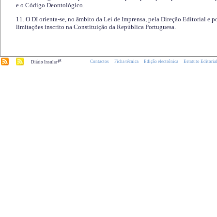
e o Código Deontológico.
11. O DI orienta-se, no âmbito da Lei de Imprensa, pela Direção Editorial e p
limitações inscrito na Constituição da República Portuguesa.
.pt
Contactos
Ficha técnica
Edição electrónica
Estatuto Editoria
Diário Insular