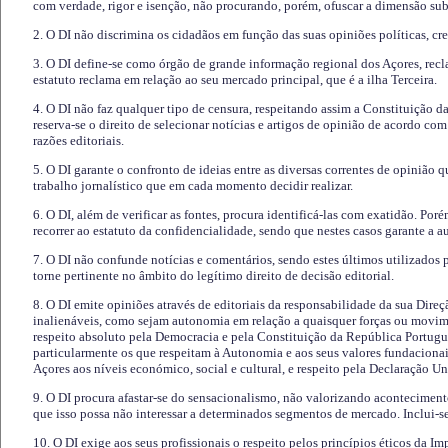
com verdade, rigor e isenção, não procurando, porém, ofuscar a dimensão subj
2. O DI não discrimina os cidadãos em função das suas opiniões políticas, cre
3. O DI define-se como órgão de grande informação regional dos Açores, recl
estatuto reclama em relação ao seu mercado principal, que é a ilha Terceira.
4. O DI não faz qualquer tipo de censura, respeitando assim a Constituição 
reserva-se o direito de selecionar notícias e artigos de opinião de acordo co
razões editoriais.
5. O DI garante o confronto de ideias entre as diversas correntes de opinião 
trabalho jornalístico que em cada momento decidir realizar.
6. O DI, além de verificar as fontes, procura identificá-las com exatidão. Poré
recorrer ao estatuto da confidencialidade, sendo que nestes casos garante a 
7. O DI não confunde notícias e comentários, sendo estes últimos utilizados 
torne pertinente no âmbito do legítimo direito de decisão editorial.
8. O DI emite opiniões através de editoriais da responsabilidade da sua Direç
inalienáveis, como sejam autonomia em relação a quaisquer forças ou movime
respeito absoluto pela Democracia e pela Constituição da República Portugue
particularmente os que respeitam à Autonomia e aos seus valores fundacion
Açores aos níveis económico, social e cultural, e respeito pela Declaração U
9. O DI procura afastar-se do sensacionalismo, não valorizando aconteciment
que isso possa não interessar a determinados segmentos de mercado. Inclui-se
10. O DI exige aos seus profissionais o respeito pelos princípios éticos da I