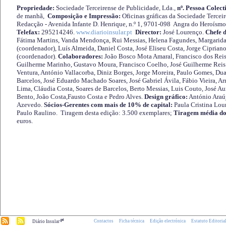
Propriedade:
Sociedade Terceirense de Publicidade, Lda.,
nº. Pessoa Colect
de manhã,
Composição e Impressão:
Oficinas gráficas da Sociedade Tercei
Redacção - Avenida Infante D. Henrique, n.º 1, 9701-098 Angra do Heroísmo 
Telefax:
295214246.
www.diarioinsular.pt
Director:
José Lourenço.
Chefe 
Fátima Martins, Vanda Mendonça, Rui Messias, Helena Fagundes, Margarida
(coordenador), Luís Almeida, Daniel Costa, José Eliseu Costa, Jorge Cipria
(coordenador).
Colaboradores:
João Bosco Mota Amaral, Francisco dos Reis
Guilherme Marinho, Gustavo Moura, Francisco Coelho, José Guilherme Reis 
Ventura, António Vallacorba, Diniz Borges, Jorge Moreira, Paulo Gomes, Duar
Barcelos, José Eduardo Machado Soares, José Gabriel Ávila, Fábio Vieira, A
Lima, Cláudia Costa, Soares de Barcelos, Berto Messias, Luis Couto, José A
Bento, João Costa,Fausto Costa e Pedro Alves.
Design gráfico:
António Araú
Azevedo.
Sócios-Gerentes com mais de 10% de capital:
Paula Cristina Lou
Paulo Raulino. Tiragem desta edição: 3.500 exemplares;
Tiragem média do
euros.
.pt
Contactos
Ficha técnica
Edição electrónica
Estatuto Editoria
Diário Insular