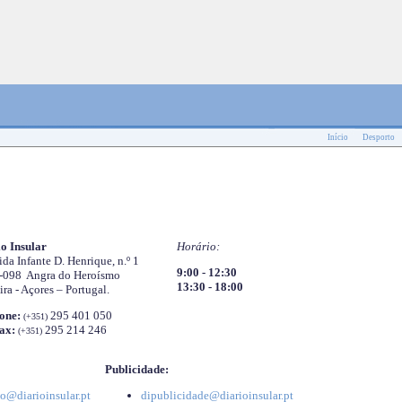
Início
Desporto
o Insular
Horário:
da Infante D. Henrique, n.º 1
9:00 - 12:30
-098 Angra do Heroísmo
13:30 - 18:00
ira - Açores – Portugal.
one:
295 401 050
(+351)
ax:
295 214 246
(+351)
Publicidade:
o@diarioinsular.pt
dipublicidade@diarioinsular.pt