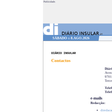
Publicidade.
SÁBADO
o
8.AGO.2026
DIÁRIO INSULAR
Contactos
Diári
Aveni
9701
Terce
Telef
Telef
e-mails
Redacção:
diredaca