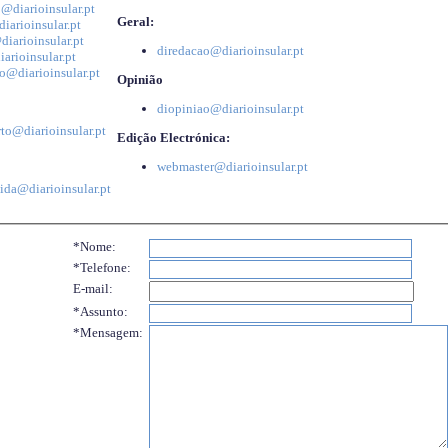
@diarioinsular.pt
Geral:
iarioinsular.pt
iarioinsular.pt
diredacao@diarioinsular.pt
arioinsular.pt
o@diarioinsular.pt
Opinião
diopiniao@diarioinsular.pt
to@diarioinsular.pt
Edição Electrónica:
webmaster@diarioinsular.pt
ida@diarioinsular.pt
*Nome:
*Telefone:
E-mail:
*Assunto:
*Mensagem: