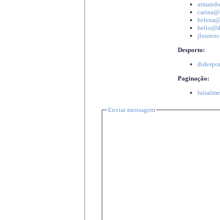
armando
carina@d
helena@d
helio@di
jlourenc
Desporto:
didespor
Paginação:
luisalme
Enviar mensagem