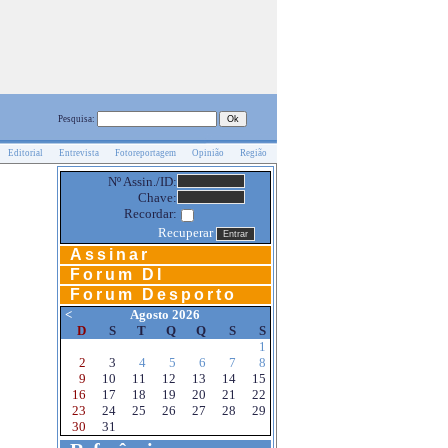
Pesquisa:
Editorial
Entrevista
Fotoreportagem
Opinião
Região
Nº Assin./ID:
Chave:
Recordar:
Recuperar
Assinar
Forum DI
Forum Desporto
<
Agosto 2026
D
S
T
Q
Q
S
S
1
2
3
4
5
6
7
8
9
10
11
12
13
14
15
16
17
18
19
20
21
22
23
24
25
26
27
28
29
30
31