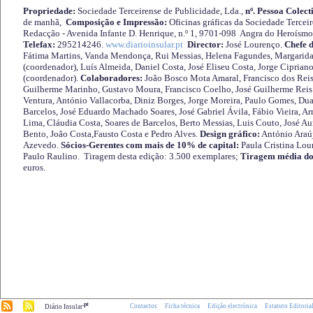
Propriedade:
Sociedade Terceirense de Publicidade, Lda.,
nº. Pessoa Colect
de manhã,
Composição e Impressão:
Oficinas gráficas da Sociedade Tercei
Redacção - Avenida Infante D. Henrique, n.º 1, 9701-098 Angra do Heroísmo 
Telefax:
295214246.
www.diarioinsular.pt
Director:
José Lourenço.
Chefe 
Fátima Martins, Vanda Mendonça, Rui Messias, Helena Fagundes, Margarida
(coordenador), Luís Almeida, Daniel Costa, José Eliseu Costa, Jorge Cipria
(coordenador).
Colaboradores:
João Bosco Mota Amaral, Francisco dos Reis
Guilherme Marinho, Gustavo Moura, Francisco Coelho, José Guilherme Reis 
Ventura, António Vallacorba, Diniz Borges, Jorge Moreira, Paulo Gomes, Duar
Barcelos, José Eduardo Machado Soares, José Gabriel Ávila, Fábio Vieira, A
Lima, Cláudia Costa, Soares de Barcelos, Berto Messias, Luis Couto, José A
Bento, João Costa,Fausto Costa e Pedro Alves.
Design gráfico:
António Araú
Azevedo.
Sócios-Gerentes com mais de 10% de capital:
Paula Cristina Lou
Paulo Raulino. Tiragem desta edição: 3.500 exemplares;
Tiragem média do
euros.
.pt
Contactos
Ficha técnica
Edição electrónica
Estatuto Editoria
Diário Insular