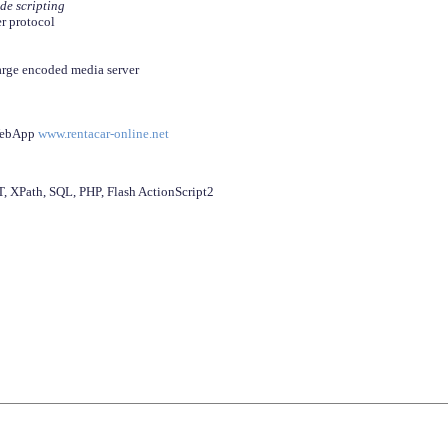
ide scripting
er protocol
arge encoded media server
 WebApp
www.rentacar-online.net
 XPath, SQL, PHP, Flash ActionScript2