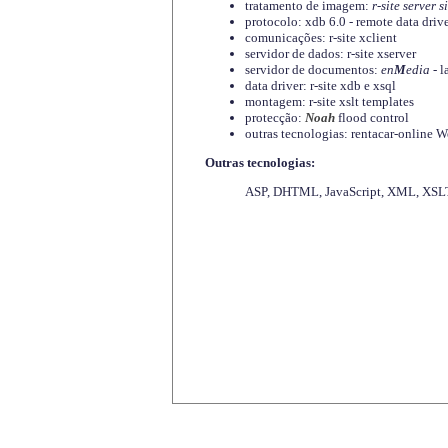
tratamento de imagem:
r-site server s
protocolo: xdb 6.0 - remote data driv
comunicações: r-site xclient
servidor de dados: r-site xserver
servidor de documentos:
en
M
edia
- l
data driver: r-site xdb e xsql
montagem: r-site xslt templates
protecção:
Noah
flood control
outras tecnologias: rentacar-online
Outras tecnologias:
ASP, DHTML, JavaScript, XML, XSLT,