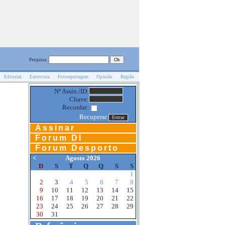
Pesquisa:
Editorial
Entrevista
Fotoreportagem
Opinião
Região
Nº Assin./ID:
Chave:
Recordar:
Recuperar
Assinar
Forum DI
Forum Desporto
<
Agosto 2026
D
S
T
Q
Q
S
S
1
2
3
4
5
6
7
8
9
10
11
12
13
14
15
16
17
18
19
20
21
22
23
24
25
26
27
28
29
30
31