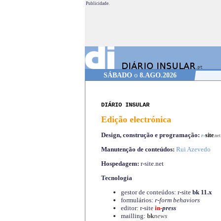
Publicidade.
SÁBADO
o
8.AGO.2026
DIÁRIO INSULAR
Edição electrónica
Design, construção e programação:
-
site
r
.net
Manutenção de conteúdos:
Rui Azevedo
Hospedagem:
r-site.net
Tecnologia
gestor de conteúdos: r-site
bk 11.x
formulários:
r-form behaviors
editor: r-site
in-
press
mailling:
bk
news