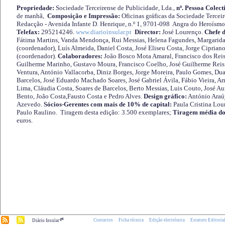
Propriedade:
Sociedade Terceirense de Publicidade, Lda.,
nº. Pessoa Colect
de manhã,
Composição e Impressão:
Oficinas gráficas da Sociedade Tercei
Redacção - Avenida Infante D. Henrique, n.º 1, 9701-098 Angra do Heroísmo 
Telefax:
295214246.
www.diarioinsular.pt
Director:
José Lourenço.
Chefe 
Fátima Martins, Vanda Mendonça, Rui Messias, Helena Fagundes, Margarida
(coordenador), Luís Almeida, Daniel Costa, José Eliseu Costa, Jorge Cipria
(coordenador).
Colaboradores:
João Bosco Mota Amaral, Francisco dos Reis
Guilherme Marinho, Gustavo Moura, Francisco Coelho, José Guilherme Reis 
Ventura, António Vallacorba, Diniz Borges, Jorge Moreira, Paulo Gomes, Duar
Barcelos, José Eduardo Machado Soares, José Gabriel Ávila, Fábio Vieira, A
Lima, Cláudia Costa, Soares de Barcelos, Berto Messias, Luis Couto, José A
Bento, João Costa,Fausto Costa e Pedro Alves.
Design gráfico:
António Araú
Azevedo.
Sócios-Gerentes com mais de 10% de capital:
Paula Cristina Lou
Paulo Raulino. Tiragem desta edição: 3.500 exemplares;
Tiragem média do
euros.
.pt
Contactos
Ficha técnica
Edição electrónica
Estatuto Editoria
Diário Insular