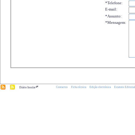
*Telefone:
E-mail:
*Assunto:
*Mensagem:
.pt
Contactos
Ficha técnica
Edição electrónica
Estatuto Editoria
Diário Insular