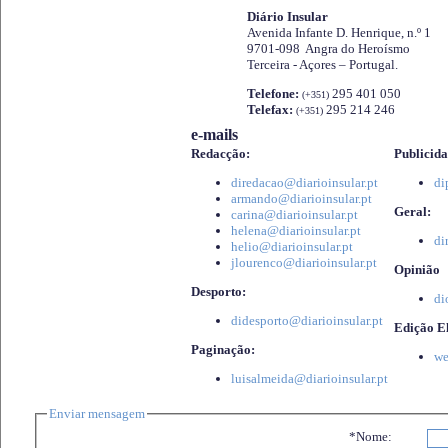
Diário Insular
Avenida Infante D. Henrique, n.º 1
9701-098 Angra do Heroísmo
Terceira - Açores – Portugal.
Telefone:
295 401 050
(+351)
Telefax:
295 214 246
(+351)
e-mails
Redacção:
Publicida
diredacao@diarioinsular.pt
di
armando@diarioinsular.pt
Geral:
carina@diarioinsular.pt
helena@diarioinsular.pt
di
helio@diarioinsular.pt
jlourenco@diarioinsular.pt
Opinião
Desporto:
di
didesporto@diarioinsular.pt
Edição El
Paginação:
we
luisalmeida@diarioinsular.pt
Enviar mensagem
*Nome: