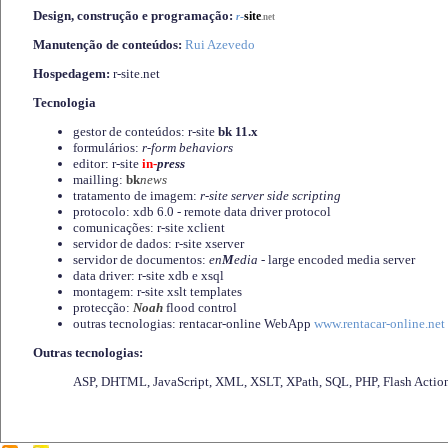
Design, construção e programação:
-
site
r
.net
Manutenção de conteúdos:
Rui Azevedo
Hospedagem:
r-site.net
Tecnologia
gestor de conteúdos: r-site
bk 11.x
formulários:
r-form behaviors
editor: r-site
in-
press
mailling:
bk
news
tratamento de imagem:
r-site server side scripting
protocolo: xdb 6.0 - remote data driver protocol
comunicações: r-site xclient
servidor de dados: r-site xserver
servidor de documentos:
en
M
edia
- large encoded media server
data driver: r-site xdb e xsql
montagem: r-site xslt templates
protecção:
Noah
flood control
outras tecnologias: rentacar-online WebApp
www.rentacar-online.net
Outras tecnologias:
ASP, DHTML, JavaScript, XML, XSLT, XPath, SQL, PHP, Flash Actio