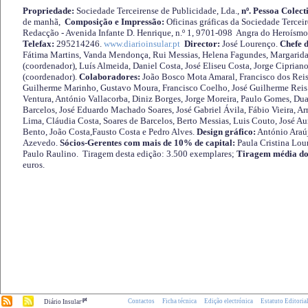
Propriedade:
Sociedade Terceirense de Publicidade, Lda.,
nº. Pessoa Colect
de manhã,
Composição e Impressão:
Oficinas gráficas da Sociedade Tercei
Redacção - Avenida Infante D. Henrique, n.º 1, 9701-098 Angra do Heroísmo 
Telefax:
295214246.
www.diarioinsular.pt
Director:
José Lourenço.
Chefe 
Fátima Martins, Vanda Mendonça, Rui Messias, Helena Fagundes, Margarida
(coordenador), Luís Almeida, Daniel Costa, José Eliseu Costa, Jorge Cipria
(coordenador).
Colaboradores:
João Bosco Mota Amaral, Francisco dos Reis
Guilherme Marinho, Gustavo Moura, Francisco Coelho, José Guilherme Reis 
Ventura, António Vallacorba, Diniz Borges, Jorge Moreira, Paulo Gomes, Duar
Barcelos, José Eduardo Machado Soares, José Gabriel Ávila, Fábio Vieira, A
Lima, Cláudia Costa, Soares de Barcelos, Berto Messias, Luis Couto, José A
Bento, João Costa,Fausto Costa e Pedro Alves.
Design gráfico:
António Araú
Azevedo.
Sócios-Gerentes com mais de 10% de capital:
Paula Cristina Lou
Paulo Raulino. Tiragem desta edição: 3.500 exemplares;
Tiragem média do
euros.
.pt
Contactos
Ficha técnica
Edição electrónica
Estatuto Editoria
Diário Insular