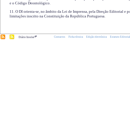
e o Código Deontológico.
11. O DI orienta-se, no âmbito da Lei de Imprensa, pela Direção Editorial e p
limitações inscrito na Constituição da República Portuguesa.
.pt
Contactos
Ficha técnica
Edição electrónica
Estatuto Editoria
Diário Insular