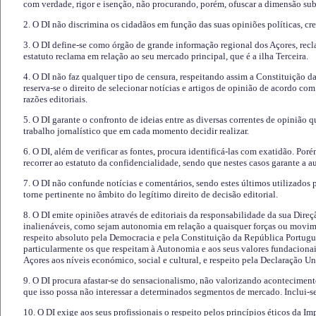
com verdade, rigor e isenção, não procurando, porém, ofuscar a dimensão subj
2. O DI não discrimina os cidadãos em função das suas opiniões políticas, cre
3. O DI define-se como órgão de grande informação regional dos Açores, recl
estatuto reclama em relação ao seu mercado principal, que é a ilha Terceira.
4. O DI não faz qualquer tipo de censura, respeitando assim a Constituição 
reserva-se o direito de selecionar notícias e artigos de opinião de acordo co
razões editoriais.
5. O DI garante o confronto de ideias entre as diversas correntes de opinião 
trabalho jornalístico que em cada momento decidir realizar.
6. O DI, além de verificar as fontes, procura identificá-las com exatidão. Poré
recorrer ao estatuto da confidencialidade, sendo que nestes casos garante a 
7. O DI não confunde notícias e comentários, sendo estes últimos utilizados 
torne pertinente no âmbito do legítimo direito de decisão editorial.
8. O DI emite opiniões através de editoriais da responsabilidade da sua Direç
inalienáveis, como sejam autonomia em relação a quaisquer forças ou movime
respeito absoluto pela Democracia e pela Constituição da República Portugue
particularmente os que respeitam à Autonomia e aos seus valores fundacion
Açores aos níveis económico, social e cultural, e respeito pela Declaração U
9. O DI procura afastar-se do sensacionalismo, não valorizando aconteciment
que isso possa não interessar a determinados segmentos de mercado. Inclui-se
10. O DI exige aos seus profissionais o respeito pelos princípios éticos da I