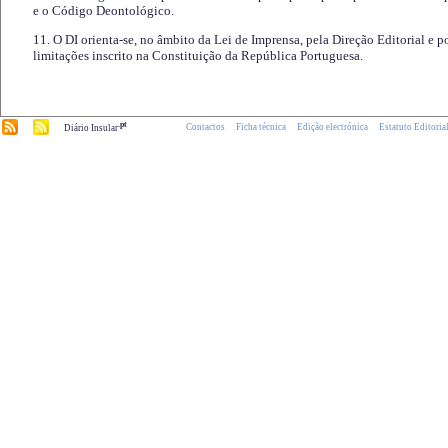
e o Código Deontológico.
11. O DI orienta-se, no âmbito da Lei de Imprensa, pela Direção Editorial e p
limitações inscrito na Constituição da República Portuguesa.
.pt
Contactos
Ficha técnica
Edição electrónica
Estatuto Editoria
Diário Insular