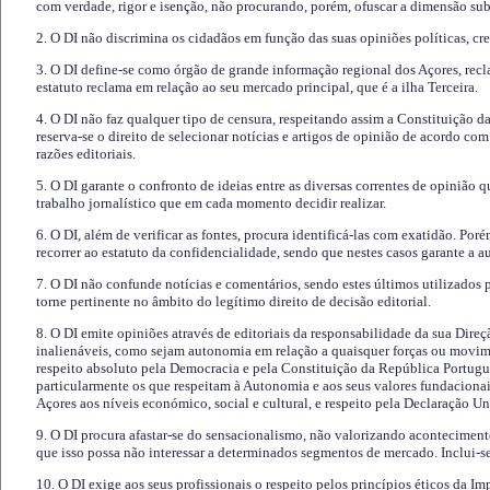
com verdade, rigor e isenção, não procurando, porém, ofuscar a dimensão subj
2. O DI não discrimina os cidadãos em função das suas opiniões políticas, cre
3. O DI define-se como órgão de grande informação regional dos Açores, recl
estatuto reclama em relação ao seu mercado principal, que é a ilha Terceira.
4. O DI não faz qualquer tipo de censura, respeitando assim a Constituição 
reserva-se o direito de selecionar notícias e artigos de opinião de acordo co
razões editoriais.
5. O DI garante o confronto de ideias entre as diversas correntes de opinião 
trabalho jornalístico que em cada momento decidir realizar.
6. O DI, além de verificar as fontes, procura identificá-las com exatidão. Poré
recorrer ao estatuto da confidencialidade, sendo que nestes casos garante a 
7. O DI não confunde notícias e comentários, sendo estes últimos utilizados 
torne pertinente no âmbito do legítimo direito de decisão editorial.
8. O DI emite opiniões através de editoriais da responsabilidade da sua Direç
inalienáveis, como sejam autonomia em relação a quaisquer forças ou movime
respeito absoluto pela Democracia e pela Constituição da República Portugue
particularmente os que respeitam à Autonomia e aos seus valores fundacion
Açores aos níveis económico, social e cultural, e respeito pela Declaração U
9. O DI procura afastar-se do sensacionalismo, não valorizando aconteciment
que isso possa não interessar a determinados segmentos de mercado. Inclui-se
10. O DI exige aos seus profissionais o respeito pelos princípios éticos da I