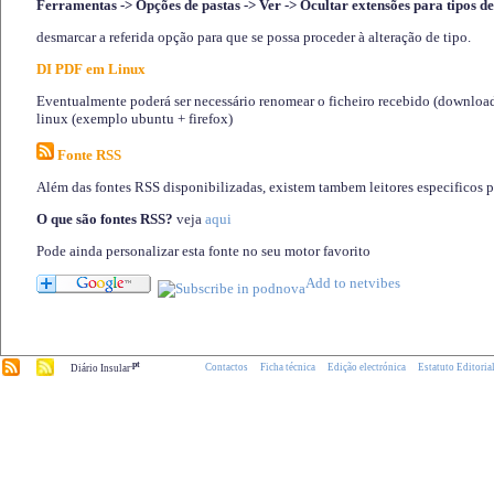
Ferramentas -> Opções de pastas -> Ver -> Ocultar extensões para tipos de
desmarcar a referida opção para que se possa proceder à alteração de tipo.
DI PDF em Linux
Eventualmente poderá ser necessário renomear o ficheiro recebido (download)
linux (exemplo ubuntu + firefox)
Fonte RSS
Além das fontes RSS disponibilizadas, existem tambem leitores especificos 
O que são fontes RSS?
veja
aqui
Pode ainda personalizar esta fonte no seu motor favorito
.pt
Contactos
Ficha técnica
Edição electrónica
Estatuto Editoria
Diário Insular