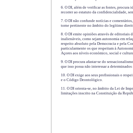
6. O DI, além de verificar as fontes, procura 
recorrer ao estatuto da confidencialidade, s
7. O DI não confunde notícias e comentários, 
torne pertinente no âmbito do legítimo direit
8. O DI emite opiniões através de editoriais 
inalienáveis, como sejam autonomia em relaç
respeito absoluto pela Democracia e pela Con
particularmente os que respeitam à Autonomi
Açores aos níveis económico, social e cultur
9. O DI procura afastar-se do sensacionalism
que isso possa não interessar a determinados
10. O DI exige aos seus profissionais o respe
e o Código Deontológico.
11. O DI orienta-se, no âmbito da Lei de Impr
limitações inscrito na Constituição da Repúb