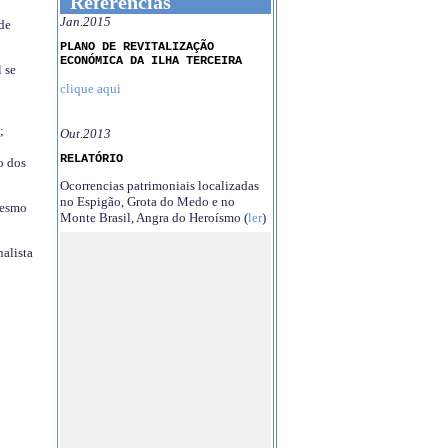
Referências
Jan.2015
 de
PLANO DE REVITALIZAÇÃO
ECONÓMICA DA ILHA TERCEIRA
 se
clique aqui
;
Out.2013
RELATÓRIO
o dos
Ocorrencias patrimoniais localizadas
no Espigão, Grota do Medo e no
mesmo
Monte Brasil, Angra do Heroísmo (
ler
)
nalista