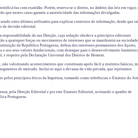
identificá-las com exatidão. Porém, reserva-se o direito, no âmbito das leis em vigor,
endo que nestes casos garante a autenticidade das informações divulgadas.
sendo estes últimos utilizados para explicar contextos de informação, desde que tal
o de decisão editorial.
da responsabilidade da sua Direção, cuja redação obedece a princípios editoriais
ão a quaisquer forças ou movimentos de interesses que se manifestem na sociedade
stituição da República Portuguesa; defesa dos interesses permanentes dos Açores,
a e aos seus valores fundacionais, com destaque para o desenvolvimento harmónic
al, e respeito pela Declaração Universal dos Direitos de Homem.
o, não valorizando acontecimentos que constituam apelo fácil a instintos básicos, 
 segmentos de mercado. Inclui-se aqui a devassa da vida privada, que rejeitamos.
ito pelos princípios éticos da Imprensa, tomando como referências o Estatuto do Jor
ensa, pela Direção Editorial e por este Estatuto Editorial, aceitando o quadro de
lica Portuguesa.