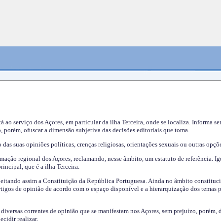
tá ao serviço dos Açores, em particular da ilha Terceira, onde se localiza. Informa s
, porém, ofuscar a dimensão subjetiva das decisões editoriais que toma.
das suas opiniões políticas, crenças religiosas, orientações sexuais ou outras opçõe
mação regional dos Açores, reclamando, nesse âmbito, um estatuto de referência. Ig
incipal, que é a ilha Terceira.
speitando assim a Constituição da República Portuguesa. Ainda no âmbito constituci
 artigos de opinião de acordo com o espaço disponível e a hierarquização dos temas 
s diversas correntes de opinião que se manifestam nos Açores, sem prejuízo, porém, 
cidir realizar.