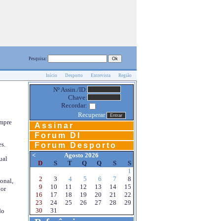
Pesquisa:
Início
Desporto
Entrevista
Região
Nº Assin./ID:
Chave:
Recordar:
Recuperar
empre
Assinar
Forum DI
s.
Forum Desporto
<
Agosto 2026
ual
D
S
T
Q
Q
S
S
1
2
3
4
5
6
7
8
onal,
9
10
11
12
13
14
15
por
16
17
18
19
20
21
22
23
24
25
26
27
28
29
30
31
do