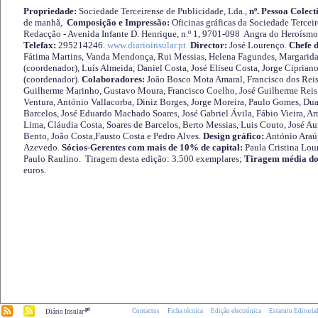
Propriedade:
Sociedade Terceirense de Publicidade, Lda.,
nº. Pessoa Colect
de manhã,
Composição e Impressão:
Oficinas gráficas da Sociedade Tercei
Redacção - Avenida Infante D. Henrique, n.º 1, 9701-098 Angra do Heroísmo 
Telefax:
295214246.
www.diarioinsular.pt
Director:
José Lourenço.
Chefe 
Fátima Martins, Vanda Mendonça, Rui Messias, Helena Fagundes, Margarida
(coordenador), Luís Almeida, Daniel Costa, José Eliseu Costa, Jorge Cipria
(coordenador).
Colaboradores:
João Bosco Mota Amaral, Francisco dos Reis
Guilherme Marinho, Gustavo Moura, Francisco Coelho, José Guilherme Reis 
Ventura, António Vallacorba, Diniz Borges, Jorge Moreira, Paulo Gomes, Duar
Barcelos, José Eduardo Machado Soares, José Gabriel Ávila, Fábio Vieira, A
Lima, Cláudia Costa, Soares de Barcelos, Berto Messias, Luis Couto, José A
Bento, João Costa,Fausto Costa e Pedro Alves.
Design gráfico:
António Araú
Azevedo.
Sócios-Gerentes com mais de 10% de capital:
Paula Cristina Lou
Paulo Raulino. Tiragem desta edição: 3.500 exemplares;
Tiragem média do
euros.
.pt
Contactos
Ficha técnica
Edição electrónica
Estatuto Editoria
Diário Insular