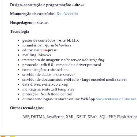
Design, construção e programação:
-
site
r
.net
Manutenção de conteúdos:
Rui Azevedo
Hospedagem:
r-site.net
Tecnologia
gestor de conteúdos: r-site
bk 11.x
formulários:
r-form behaviors
editor: r-site
in-
press
mailling:
bk
news
tratamento de imagem:
r-site server side scripting
protocolo: xdb 6.0 - remote data driver protocol
comunicações: r-site xclient
servidor de dados: r-site xserver
servidor de documentos:
en
M
edia
- large encoded media server
data driver: r-site xdb e xsql
montagem: r-site xslt templates
protecção:
Noah
flood control
outras tecnologias: rentacar-online WebApp
www.rentacar-online.net
Outras tecnologias:
ASP, DHTML, JavaScript, XML, XSLT, XPath, SQL, PHP, Flash Actio