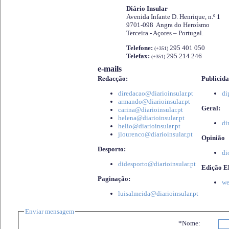
Diário Insular
Avenida Infante D. Henrique, n.º 1
9701-098 Angra do Heroísmo
Terceira - Açores – Portugal.
Telefone:
295 401 050
(+351)
Telefax:
295 214 246
(+351)
e-mails
Redacção:
Publicida
diredacao@diarioinsular.pt
di
armando@diarioinsular.pt
Geral:
carina@diarioinsular.pt
helena@diarioinsular.pt
di
helio@diarioinsular.pt
jlourenco@diarioinsular.pt
Opinião
Desporto:
di
didesporto@diarioinsular.pt
Edição El
Paginação:
we
luisalmeida@diarioinsular.pt
Enviar mensagem
*Nome: