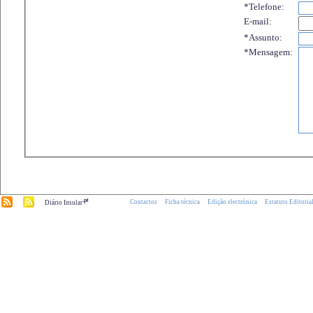
*Telefone:
E-mail:
*Assunto:
*Mensagem:
.pt
Contactos
Ficha técnica
Edição electrónica
Estatuto Editoria
Diário Insular