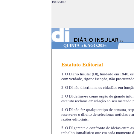
Publicidade.
QUINTA
o
6.AGO.2026
Estatuto Editorial
1. O Diário Insular (DI), fundado em 1946, es
com verdade, rigor e isenção, não procurando
2. O DI não discrimina os cidadãos em função 
3. O DI define-se como órgão de grande infor
estatuto reclama em relação ao seu mercado pr
4. O DI não faz qualquer tipo de censura, re
reserva-se o direito de selecionar notícias e
razões editoriais.
5. O DI garante o confronto de ideias entre a
trabalho jornalístico que em cada momento de