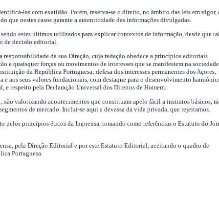
identificá-las com exatidão. Porém, reserva-se o direito, no âmbito das leis em vigor,
endo que nestes casos garante a autenticidade das informações divulgadas.
sendo estes últimos utilizados para explicar contextos de informação, desde que tal
o de decisão editorial.
da responsabilidade da sua Direção, cuja redação obedece a princípios editoriais
ão a quaisquer forças ou movimentos de interesses que se manifestem na sociedade
stituição da República Portuguesa; defesa dos interesses permanentes dos Açores,
a e aos seus valores fundacionais, com destaque para o desenvolvimento harmónic
al, e respeito pela Declaração Universal dos Direitos de Homem.
o, não valorizando acontecimentos que constituam apelo fácil a instintos básicos, 
 segmentos de mercado. Inclui-se aqui a devassa da vida privada, que rejeitamos.
ito pelos princípios éticos da Imprensa, tomando como referências o Estatuto do Jor
ensa, pela Direção Editorial e por este Estatuto Editorial, aceitando o quadro de
lica Portuguesa.