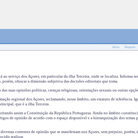
Início
Desporto
tá ao serviço dos Açores, em particular da ilha Terceira, onde se localiza. Informa s
, porém, ofuscar a dimensão subjetiva das decisões editoriais que toma.
das suas opiniões políticas, crenças religiosas, orientações sexuais ou outras opçõe
mação regional dos Açores, reclamando, nesse âmbito, um estatuto de referência. Ig
incipal, que é a ilha Terceira.
speitando assim a Constituição da República Portuguesa. Ainda no âmbito constituci
 artigos de opinião de acordo com o espaço disponível e a hierarquização dos temas 
s diversas correntes de opinião que se manifestam nos Açores, sem prejuízo, porém, 
cidir realizar.