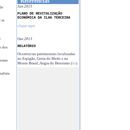
Referências
Jan.2015
 de
PLANO DE REVITALIZAÇÃO
ECONÓMICA DA ILHA TERCEIRA
 se
clique aqui
;
Out.2013
RELATÓRIO
o dos
Ocorrencias patrimoniais localizadas
no Espigão, Grota do Medo e no
mesmo
Monte Brasil, Angra do Heroísmo (
ler
)
nalista