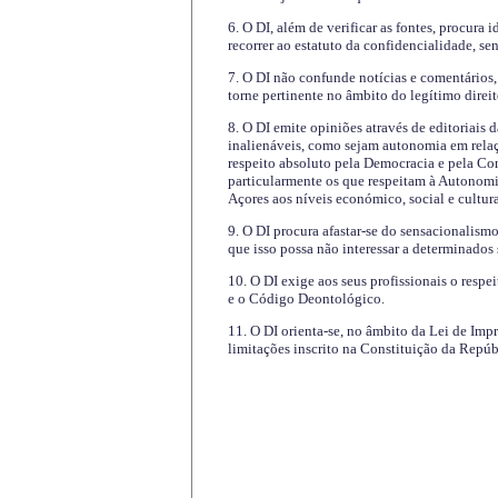
6. O DI, além de verificar as fontes, procura 
recorrer ao estatuto da confidencialidade, s
7. O DI não confunde notícias e comentários, 
torne pertinente no âmbito do legítimo direit
8. O DI emite opiniões através de editoriais 
inalienáveis, como sejam autonomia em relaç
respeito absoluto pela Democracia e pela Con
particularmente os que respeitam à Autonomi
Açores aos níveis económico, social e cultur
9. O DI procura afastar-se do sensacionalism
que isso possa não interessar a determinados
10. O DI exige aos seus profissionais o respe
e o Código Deontológico.
11. O DI orienta-se, no âmbito da Lei de Impr
limitações inscrito na Constituição da Repúb