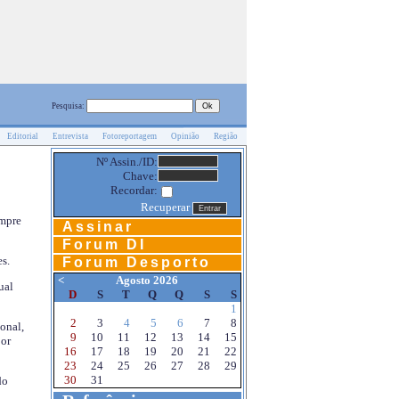
Pesquisa:
Editorial
Entrevista
Fotoreportagem
Opinião
Região
Nº Assin./ID:
Chave:
Recordar:
Recuperar
empre
Assinar
Forum DI
s.
Forum Desporto
<
Agosto 2026
ual
D
S
T
Q
Q
S
S
1
2
3
4
5
6
7
8
onal,
9
10
11
12
13
14
15
por
16
17
18
19
20
21
22
23
24
25
26
27
28
29
30
31
do