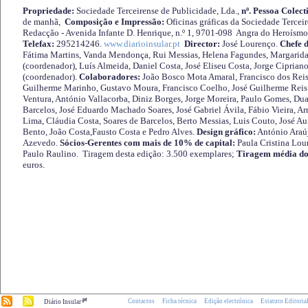
Propriedade:
Sociedade Terceirense de Publicidade, Lda.,
nº. Pessoa Colect
de manhã,
Composição e Impressão:
Oficinas gráficas da Sociedade Tercei
Redacção - Avenida Infante D. Henrique, n.º 1, 9701-098 Angra do Heroísmo 
Telefax:
295214246.
www.diarioinsular.pt
Director:
José Lourenço.
Chefe 
Fátima Martins, Vanda Mendonça, Rui Messias, Helena Fagundes, Margarida
(coordenador), Luís Almeida, Daniel Costa, José Eliseu Costa, Jorge Cipria
(coordenador).
Colaboradores:
João Bosco Mota Amaral, Francisco dos Reis
Guilherme Marinho, Gustavo Moura, Francisco Coelho, José Guilherme Reis 
Ventura, António Vallacorba, Diniz Borges, Jorge Moreira, Paulo Gomes, Duar
Barcelos, José Eduardo Machado Soares, José Gabriel Ávila, Fábio Vieira, A
Lima, Cláudia Costa, Soares de Barcelos, Berto Messias, Luis Couto, José A
Bento, João Costa,Fausto Costa e Pedro Alves.
Design gráfico:
António Araú
Azevedo.
Sócios-Gerentes com mais de 10% de capital:
Paula Cristina Lou
Paulo Raulino. Tiragem desta edição: 3.500 exemplares;
Tiragem média do
euros.
.pt
Contactos
Ficha técnica
Edição electrónica
Estatuto Editoria
Diário Insular