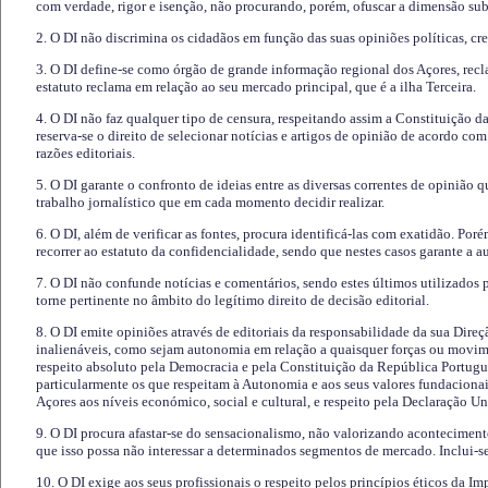
com verdade, rigor e isenção, não procurando, porém, ofuscar a dimensão subj
2. O DI não discrimina os cidadãos em função das suas opiniões políticas, cre
3. O DI define-se como órgão de grande informação regional dos Açores, recl
estatuto reclama em relação ao seu mercado principal, que é a ilha Terceira.
4. O DI não faz qualquer tipo de censura, respeitando assim a Constituição 
reserva-se o direito de selecionar notícias e artigos de opinião de acordo co
razões editoriais.
5. O DI garante o confronto de ideias entre as diversas correntes de opinião 
trabalho jornalístico que em cada momento decidir realizar.
6. O DI, além de verificar as fontes, procura identificá-las com exatidão. Poré
recorrer ao estatuto da confidencialidade, sendo que nestes casos garante a 
7. O DI não confunde notícias e comentários, sendo estes últimos utilizados 
torne pertinente no âmbito do legítimo direito de decisão editorial.
8. O DI emite opiniões através de editoriais da responsabilidade da sua Direç
inalienáveis, como sejam autonomia em relação a quaisquer forças ou movime
respeito absoluto pela Democracia e pela Constituição da República Portugue
particularmente os que respeitam à Autonomia e aos seus valores fundacion
Açores aos níveis económico, social e cultural, e respeito pela Declaração U
9. O DI procura afastar-se do sensacionalismo, não valorizando aconteciment
que isso possa não interessar a determinados segmentos de mercado. Inclui-se
10. O DI exige aos seus profissionais o respeito pelos princípios éticos da I