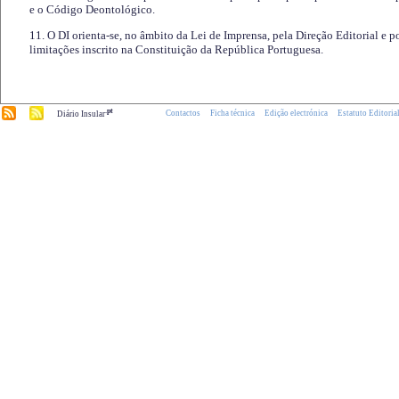
e o Código Deontológico.
11. O DI orienta-se, no âmbito da Lei de Imprensa, pela Direção Editorial e p
limitações inscrito na Constituição da República Portuguesa.
.pt
Contactos
Ficha técnica
Edição electrónica
Estatuto Editoria
Diário Insular