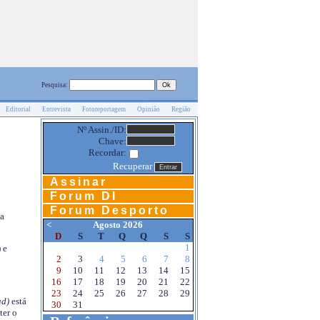
Pesquisa:
Editorial
Entrevista
Fotoreportagem
Opinião
Região
Nº Assin./ID:
Chave:
Recordar:
Recuperar
Assinar
Forum DI
Forum Desporto
na
<
Agosto 2026
D
S
T
Q
Q
S
S
1
 e
2
3
4
5
6
7
8
9
10
11
12
13
14
15
16
17
18
19
20
21
22
23
24
25
26
27
28
29
d)
está
30
31
ter o