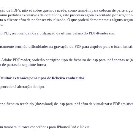
ição de PDF's, não só sobre quem os acede, como também para colocar de parte algu
s como pedidos excessivos de conteúdos, este processo agora executado por
script
nec
ra o cliente afim de poder ser visualizado. O que poderá demorar mais alguns segu
s.
do PDF, recomendamos a utilização da última versão do PDF-Reader em:
ertamente sentirão dificuldades na gravação do PDF para arquivo pois o foxit insisti
dobe PDF reader, poderão corrigir o tipo de ficheiro de .asp para .pdf apenas se (
 de pastas da seguinte forma
Ocultar extensões para tipos de ficheiro conhecidos
proceder à alteração de tipo.
 o ficheiro recebido (download) de .asp para .pdf afim de visualizar o PDF em sis
em tambem leitores especificos para IPhone/IPad e Nokia.