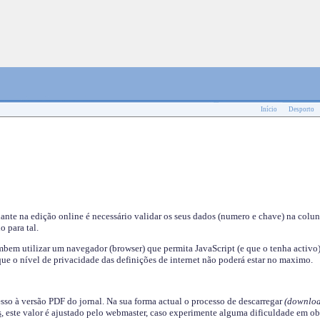
Início
Desporto
nante na edição online é necessário validar os seus dados (numero e chave) na colu
o para tal.
em utilizar um navegador (browser) que permita JavaScript (e que o tenha activo)
ue o nível de privacidade das definições de internet não poderá estar no maximo.
esso à versão PDF do jornal. Na sua forma actual o processo de descarregar
(downloa
s
, este valor é ajustado pelo webmaster, caso experimente alguma dificuldade em ob