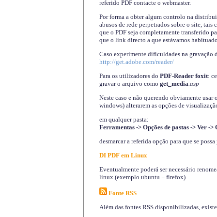
referido PDF contacte o webmaster.
Por forma a obter algum controlo na distribu
abusos de rede perpetrados sobre o site, tai
que o PDF seja completamente transferido pa
que o link directo a que estávamos habituado
Caso experimente díficuldades na gravação 
http://get.adobe.com/reader/
Para os utilizadores do
PDF-Reader foxit
: c
gravar o arquivo como
get_media
.asp
Neste caso e não querendo obviamente usar o A
windows) alterarem as opções de visualização
em qualquer pasta
:
Ferramentas -> Opções de pastas -> Ver -> 
desmarcar a referida opção para que se possa 
DI PDF em Linux
Eventualmente poderá ser necessário renomear
linux (exemplo ubuntu + firefox)
Fonte RSS
Além das fontes RSS disponibilizadas, exist