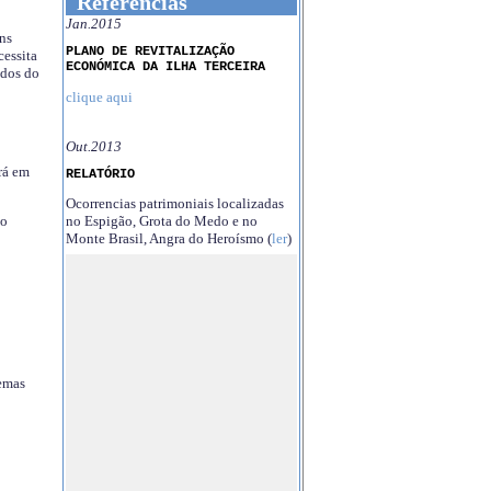
Referências
Jan.2015
ns
PLANO DE REVITALIZAÇÃO
essita
ECONÓMICA DA ILHA TERCEIRA
ndos do
clique aqui
Out.2013
rá em
RELATÓRIO
Ocorrencias patrimoniais localizadas
no Espigão, Grota do Medo e no
no
Monte Brasil, Angra do Heroísmo (
ler
)
temas