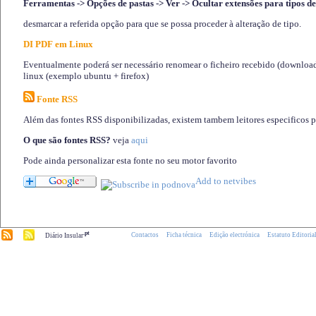
Ferramentas -> Opções de pastas -> Ver -> Ocultar extensões para tipos de
desmarcar a referida opção para que se possa proceder à alteração de tipo.
DI PDF em Linux
Eventualmente poderá ser necessário renomear o ficheiro recebido (download)
linux (exemplo ubuntu + firefox)
Fonte RSS
Além das fontes RSS disponibilizadas, existem tambem leitores especificos 
O que são fontes RSS?
veja
aqui
Pode ainda personalizar esta fonte no seu motor favorito
.pt
Contactos
Ficha técnica
Edição electrónica
Estatuto Editoria
Diário Insular