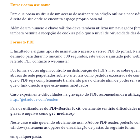
Entrar como assinante
Para que possa usufruir de um acesso de assinante na edição online é necessá
direita do site onde se encontra espaço próprio para tal.
Além de um numero e chave válidos deve tambem utilizar um navegador (brows
tambem permita a recepção de cookies pelo que o nível de privacidade das d
Formato PDF
É facultado a alguns tipos de assinatura o acesso à versão PDF do jornal. Na 
definido para durar no
máximo 500 segundos
, este valor é ajustado pelo we
referido PDF contacte o webmaster.
Por forma a obter algum controlo na distribuição de PDF's, não só sobre que
abusos de rede perpetrados sobre o site, tais como pedidos excessivos de co
que o PDF seja completamente transferido para o cliente afim de poder ser 
que o link directo a que estávamos habituados.
Caso experimente díficuldades na gravação do PDF, recomendamos a utiliza
http://get.adobe.com/reader/
Para os utilizadores do
PDF-Reader foxit
: certamente sentirão dificuldades 
gravar o arquivo como
get_media
.asp
Neste caso e não querendo obviamente usar o Adobe PDF reader, poderão corrig
windows) alterarem as opções de visualização de pastas da seguinte forma
em qualquer pasta
: