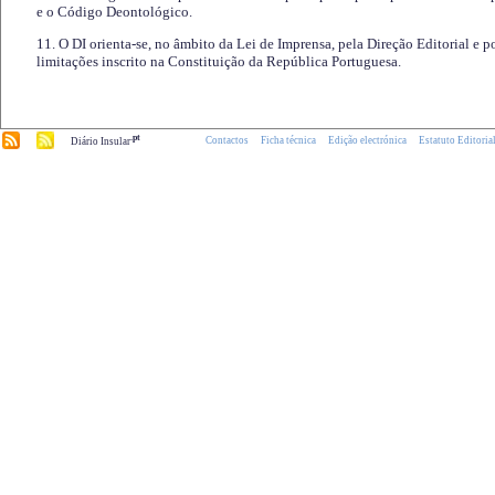
e o Código Deontológico.
11. O DI orienta-se, no âmbito da Lei de Imprensa, pela Direção Editorial e p
limitações inscrito na Constituição da República Portuguesa.
.pt
Contactos
Ficha técnica
Edição electrónica
Estatuto Editoria
Diário Insular