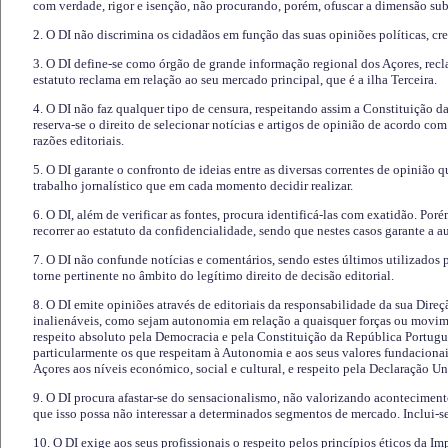
com verdade, rigor e isenção, não procurando, porém, ofuscar a dimensão subj
2. O DI não discrimina os cidadãos em função das suas opiniões políticas, cre
3. O DI define-se como órgão de grande informação regional dos Açores, recl
estatuto reclama em relação ao seu mercado principal, que é a ilha Terceira.
4. O DI não faz qualquer tipo de censura, respeitando assim a Constituição 
reserva-se o direito de selecionar notícias e artigos de opinião de acordo co
razões editoriais.
5. O DI garante o confronto de ideias entre as diversas correntes de opinião 
trabalho jornalístico que em cada momento decidir realizar.
6. O DI, além de verificar as fontes, procura identificá-las com exatidão. Poré
recorrer ao estatuto da confidencialidade, sendo que nestes casos garante a 
7. O DI não confunde notícias e comentários, sendo estes últimos utilizados 
torne pertinente no âmbito do legítimo direito de decisão editorial.
8. O DI emite opiniões através de editoriais da responsabilidade da sua Direç
inalienáveis, como sejam autonomia em relação a quaisquer forças ou movime
respeito absoluto pela Democracia e pela Constituição da República Portugue
particularmente os que respeitam à Autonomia e aos seus valores fundacion
Açores aos níveis económico, social e cultural, e respeito pela Declaração U
9. O DI procura afastar-se do sensacionalismo, não valorizando aconteciment
que isso possa não interessar a determinados segmentos de mercado. Inclui-se
10. O DI exige aos seus profissionais o respeito pelos princípios éticos da I