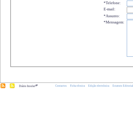
*Telefone:
E-mail:
*Assunto:
*Mensagem:
.pt
Contactos
Ficha técnica
Edição electrónica
Estatuto Editoria
Diário Insular