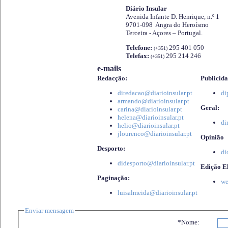
Diário Insular
Avenida Infante D. Henrique, n.º 1
9701-098 Angra do Heroísmo
Terceira - Açores – Portugal.
Telefone:
295 401 050
(+351)
Telefax:
295 214 246
(+351)
e-mails
Redacção:
Publicida
diredacao@diarioinsular.pt
di
armando@diarioinsular.pt
Geral:
carina@diarioinsular.pt
helena@diarioinsular.pt
di
helio@diarioinsular.pt
jlourenco@diarioinsular.pt
Opinião
Desporto:
di
didesporto@diarioinsular.pt
Edição El
Paginação:
we
luisalmeida@diarioinsular.pt
Enviar mensagem
*Nome: