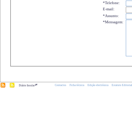
*Telefone:
E-mail:
*Assunto:
*Mensagem:
.pt
Contactos
Ficha técnica
Edição electrónica
Estatuto Editoria
Diário Insular