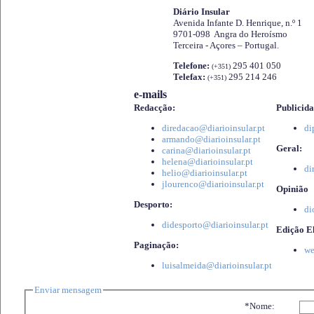
Diário Insular
Avenida Infante D. Henrique, n.º 1
9701-098 Angra do Heroísmo
Terceira - Açores – Portugal.
Telefone:
295 401 050
(+351)
Telefax:
295 214 246
(+351)
e-mails
Redacção:
Publicida
diredacao@diarioinsular.pt
di
armando@diarioinsular.pt
Geral:
carina@diarioinsular.pt
helena@diarioinsular.pt
di
helio@diarioinsular.pt
jlourenco@diarioinsular.pt
Opinião
Desporto:
di
didesporto@diarioinsular.pt
Edição El
Paginação:
we
luisalmeida@diarioinsular.pt
Enviar mensagem
*Nome: