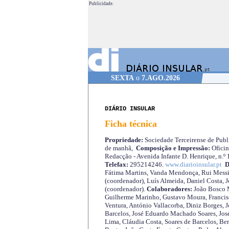
Publicidade.
SEXTA
o
7.AGO.2026
DIÁRIO INSULAR
Ficha técnica
Propriedade:
Sociedade Terceirense de Publi
de manhã,
Composição e Impressão:
Oficin
Redacção - Avenida Infante D. Henrique, n.º
Telefax:
295214246.
www.diarioinsular.pt
D
Fátima Martins, Vanda Mendonça, Rui Messi
(coordenador), Luís Almeida, Daniel Costa, 
(coordenador).
Colaboradores:
João Bosco M
Guilherme Marinho, Gustavo Moura, Francisc
Ventura, António Vallacorba, Diniz Borges, J
Barcelos, José Eduardo Machado Soares, José
Lima, Cláudia Costa, Soares de Barcelos, Be