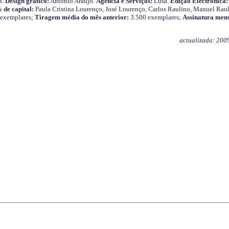
s.
Design gráfico:
António Araújo.
Agência e Serviços:
Lusa.
Edição Electrónica:
 de capital:
Paula Cristina Lourenço, José Lourenço, Carlos Raulino, Manuel Raul
 exemplares;
Tiragem média do mês anterior:
3.500 exemplares;
Assinatura mens
actualizada: 200