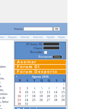
Pesquisa:
nício
Desporto
Editorial
Entrevista
Opinião
Região
Nº Assin./ID:
Chave:
Recordar:
Recuperar
Assinar
Forum DI
iário
Forum Desporto
0
<
Agosto 2026
ira,
D
S
T
Q
Q
S
S
a
1
a
2
3
4
5
6
7
8
te,
9
10
11
12
13
14
15
ntónio
16
17
18
19
20
21
22
s de
23
24
25
26
27
28
29
, Artur
30
31
o