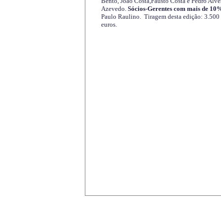
Bento, João Costa,Fausto Costa e Pedro Alve
Azevedo.
Sócios-Gerentes com mais de 10%
Paulo Raulino. Tiragem desta edição: 3.500
euros.