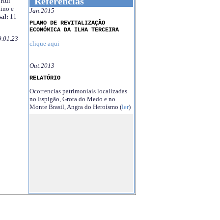
Referências
Rui
ino e
Jan.2015
al:
11
PLANO DE REVITALIZAÇÃO
ECONÓMICA DA ILHA TERCEIRA
9.01.23
clique aqui
Out.2013
RELATÓRIO
Ocorrencias patrimoniais localizadas
no Espigão, Grota do Medo e no
Monte Brasil, Angra do Heroísmo (
ler
)