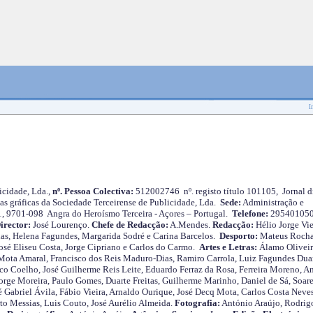
I
cidade, Lda.,
nº. Pessoa Colectiva:
512002746 nº. registo título 101105, Jornal d
as gráficas da Sociedade Terceirense de Publicidade, Lda.
Sede:
Administração e
 1, 9701-098 Angra do Heroísmo Terceira - Açores – Portugal.
Telefone:
29540105
irector:
José Lourenço.
Chefe de Redacção:
A.Mendes.
Redacção:
Hélio Jorge Vie
as, Helena Fagundes, Margarida Sodré e Carina Barcelos.
Desporto:
Mateus Roch
José Eliseu Costa, Jorge Cipriano e Carlos do Carmo.
Artes e Letras:
Álamo Oliveir
ota Amaral, Francisco dos Reis Maduro-Dias, Ramiro Carrola, Luiz Fagundes Duar
o Coelho, José Guilherme Reis Leite, Eduardo Ferraz da Rosa, Ferreira Moreno, A
orge Moreira, Paulo Gomes, Duarte Freitas, Guilherme Marinho, Daniel de Sá, Soare
 Gabriel Ávila, Fábio Vieira, Arnaldo Ourique, José Decq Mota, Carlos Costa Neves
rto Messias, Luis Couto, José Aurélio Almeida.
Fotografia:
António Araújo, Rodrig