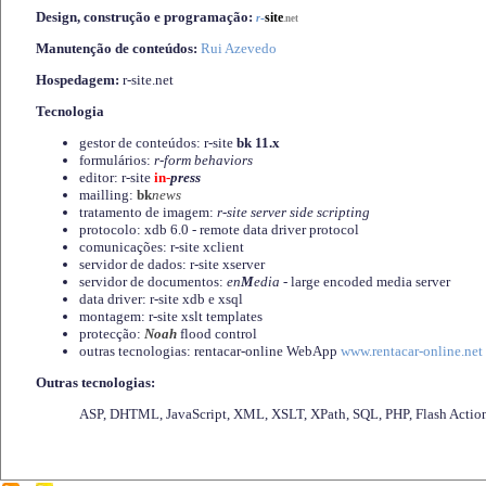
Design, construção e programação:
-
site
r
.net
Manutenção de conteúdos:
Rui Azevedo
Hospedagem:
r-site.net
Tecnologia
gestor de conteúdos: r-site
bk 11.x
formulários:
r-form behaviors
editor: r-site
in-
press
mailling:
bk
news
tratamento de imagem:
r-site server side scripting
protocolo: xdb 6.0 - remote data driver protocol
comunicações: r-site xclient
servidor de dados: r-site xserver
servidor de documentos:
en
M
edia
- large encoded media server
data driver: r-site xdb e xsql
montagem: r-site xslt templates
protecção:
Noah
flood control
outras tecnologias: rentacar-online WebApp
www.rentacar-online.net
Outras tecnologias:
ASP, DHTML, JavaScript, XML, XSLT, XPath, SQL, PHP, Flash Actio