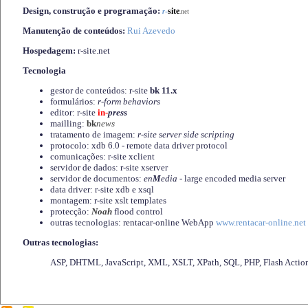
Design, construção e programação:
-
site
r
.net
Manutenção de conteúdos:
Rui Azevedo
Hospedagem:
r-site.net
Tecnologia
gestor de conteúdos: r-site
bk 11.x
formulários:
r-form behaviors
editor: r-site
in-
press
mailling:
bk
news
tratamento de imagem:
r-site server side scripting
protocolo: xdb 6.0 - remote data driver protocol
comunicações: r-site xclient
servidor de dados: r-site xserver
servidor de documentos:
en
M
edia
- large encoded media server
data driver: r-site xdb e xsql
montagem: r-site xslt templates
protecção:
Noah
flood control
outras tecnologias: rentacar-online WebApp
www.rentacar-online.net
Outras tecnologias:
ASP, DHTML, JavaScript, XML, XSLT, XPath, SQL, PHP, Flash Actio