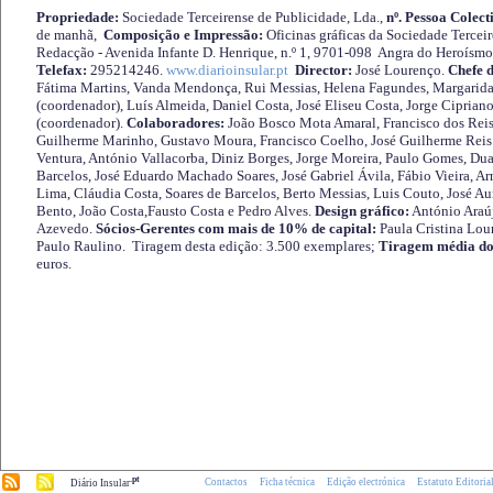
Propriedade:
Sociedade Terceirense de Publicidade, Lda.,
nº. Pessoa Colect
de manhã,
Composição e Impressão:
Oficinas gráficas da Sociedade Tercei
Redacção - Avenida Infante D. Henrique, n.º 1, 9701-098 Angra do Heroísmo 
Telefax:
295214246.
www.diarioinsular.pt
Director:
José Lourenço.
Chefe 
Fátima Martins, Vanda Mendonça, Rui Messias, Helena Fagundes, Margarida
(coordenador), Luís Almeida, Daniel Costa, José Eliseu Costa, Jorge Cipria
(coordenador).
Colaboradores:
João Bosco Mota Amaral, Francisco dos Reis
Guilherme Marinho, Gustavo Moura, Francisco Coelho, José Guilherme Reis 
Ventura, António Vallacorba, Diniz Borges, Jorge Moreira, Paulo Gomes, Duar
Barcelos, José Eduardo Machado Soares, José Gabriel Ávila, Fábio Vieira, A
Lima, Cláudia Costa, Soares de Barcelos, Berto Messias, Luis Couto, José A
Bento, João Costa,Fausto Costa e Pedro Alves.
Design gráfico:
António Araú
Azevedo.
Sócios-Gerentes com mais de 10% de capital:
Paula Cristina Lou
Paulo Raulino. Tiragem desta edição: 3.500 exemplares;
Tiragem média do
euros.
.pt
Contactos
Ficha técnica
Edição electrónica
Estatuto Editoria
Diário Insular