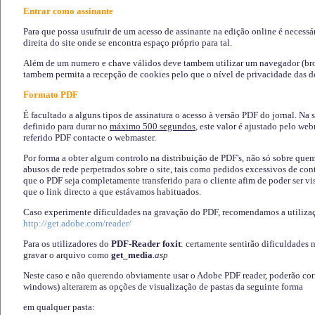
Entrar como assinante
Para que possa usufruir de um acesso de assinante na edição online é necessá
direita do site onde se encontra espaço próprio para tal.
Além de um numero e chave válidos deve tambem utilizar um navegador (brows
tambem permita a recepção de cookies pelo que o nível de privacidade das d
Formato PDF
É facultado a alguns tipos de assinatura o acesso à versão PDF do jornal. Na 
definido para durar no
máximo 500 segundos
, este valor é ajustado pelo we
referido PDF contacte o webmaster.
Por forma a obter algum controlo na distribuição de PDF's, não só sobre que
abusos de rede perpetrados sobre o site, tais como pedidos excessivos de co
que o PDF seja completamente transferido para o cliente afim de poder ser 
que o link directo a que estávamos habituados.
Caso experimente díficuldades na gravação do PDF, recomendamos a utiliza
http://get.adobe.com/reader/
Para os utilizadores do
PDF-Reader foxit
: certamente sentirão dificuldades 
gravar o arquivo como
get_media
.asp
Neste caso e não querendo obviamente usar o Adobe PDF reader, poderão corrig
windows) alterarem as opções de visualização de pastas da seguinte forma
em qualquer pasta
: