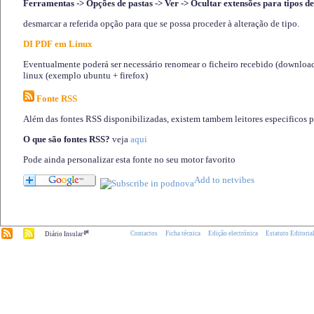
Ferramentas -> Opções de pastas -> Ver -> Ocultar extensões para tipos de
desmarcar a referida opção para que se possa proceder à alteração de tipo.
DI PDF em Linux
Eventualmente poderá ser necessário renomear o ficheiro recebido (download)
linux (exemplo ubuntu + firefox)
Fonte RSS
Além das fontes RSS disponibilizadas, existem tambem leitores especificos 
O que são fontes RSS?
veja
aqui
Pode ainda personalizar esta fonte no seu motor favorito
.pt
Contactos
Ficha técnica
Edição electrónica
Estatuto Editoria
Diário Insular