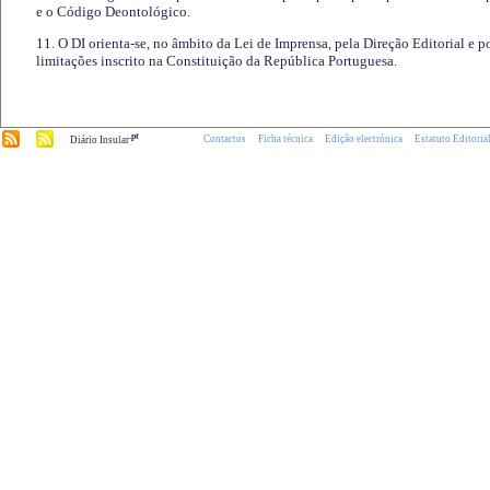
e o Código Deontológico.
11. O DI orienta-se, no âmbito da Lei de Imprensa, pela Direção Editorial e p
limitações inscrito na Constituição da República Portuguesa.
.pt
Contactos
Ficha técnica
Edição electrónica
Estatuto Editoria
Diário Insular