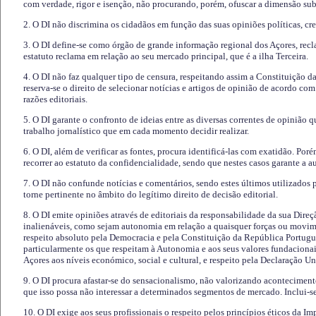
com verdade, rigor e isenção, não procurando, porém, ofuscar a dimensão subj
2. O DI não discrimina os cidadãos em função das suas opiniões políticas, cre
3. O DI define-se como órgão de grande informação regional dos Açores, recl
estatuto reclama em relação ao seu mercado principal, que é a ilha Terceira.
4. O DI não faz qualquer tipo de censura, respeitando assim a Constituição 
reserva-se o direito de selecionar notícias e artigos de opinião de acordo co
razões editoriais.
5. O DI garante o confronto de ideias entre as diversas correntes de opinião 
trabalho jornalístico que em cada momento decidir realizar.
6. O DI, além de verificar as fontes, procura identificá-las com exatidão. Poré
recorrer ao estatuto da confidencialidade, sendo que nestes casos garante a 
7. O DI não confunde notícias e comentários, sendo estes últimos utilizados 
torne pertinente no âmbito do legítimo direito de decisão editorial.
8. O DI emite opiniões através de editoriais da responsabilidade da sua Direç
inalienáveis, como sejam autonomia em relação a quaisquer forças ou movime
respeito absoluto pela Democracia e pela Constituição da República Portugue
particularmente os que respeitam à Autonomia e aos seus valores fundacion
Açores aos níveis económico, social e cultural, e respeito pela Declaração U
9. O DI procura afastar-se do sensacionalismo, não valorizando aconteciment
que isso possa não interessar a determinados segmentos de mercado. Inclui-se
10. O DI exige aos seus profissionais o respeito pelos princípios éticos da I