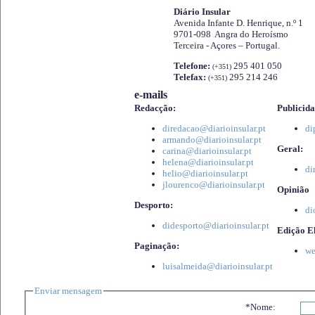
Diário Insular
Avenida Infante D. Henrique, n.º 1
9701-098 Angra do Heroísmo
Terceira - Açores – Portugal.
Telefone:
295 401 050
(+351)
Telefax:
295 214 246
(+351)
e-mails
Redacção:
Publicida
diredacao@diarioinsular.pt
di
armando@diarioinsular.pt
Geral:
carina@diarioinsular.pt
helena@diarioinsular.pt
di
helio@diarioinsular.pt
jlourenco@diarioinsular.pt
Opinião
Desporto:
di
didesporto@diarioinsular.pt
Edição El
Paginação:
we
luisalmeida@diarioinsular.pt
Enviar mensagem
*Nome: