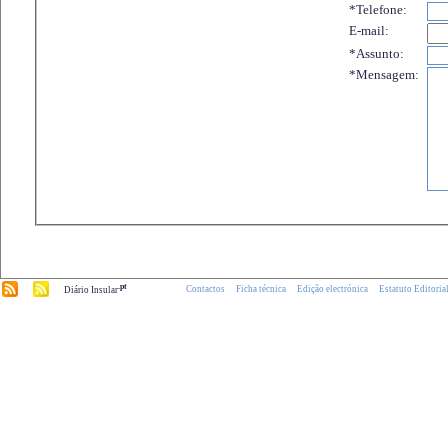
*Telefone:
E-mail:
*Assunto:
*Mensagem:
.pt
Contactos
Ficha técnica
Edição electrónica
Estatuto Editoria
Diário Insular