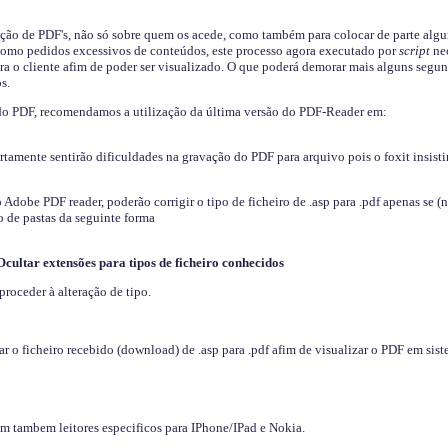
ição de PDF's, não só sobre quem os acede, como também para colocar de parte algu
s como pedidos excessivos de conteúdos, este processo agora executado por
script
nec
ra o cliente afim de poder ser visualizado. O que poderá demorar mais alguns segu
s.
do PDF, recomendamos a utilização da última versão do PDF-Reader em:
ertamente sentirão dificuldades na gravação do PDF para arquivo pois o foxit insisti
dobe PDF reader, poderão corrigir o tipo de ficheiro de .asp para .pdf apenas se (
 de pastas da seguinte forma
Ocultar extensões para tipos de ficheiro conhecidos
proceder à alteração de tipo.
 o ficheiro recebido (download) de .asp para .pdf afim de visualizar o PDF em sis
em tambem leitores especificos para IPhone/IPad e Nokia.