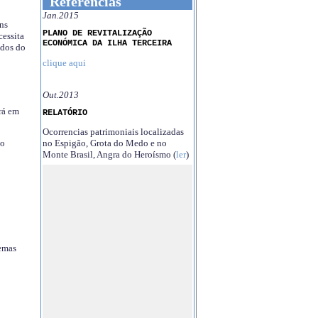
Referências
Jan.2015
ns
PLANO DE REVITALIZAÇÃO
essita
ECONÓMICA DA ILHA TERCEIRA
ndos do
clique aqui
Out.2013
rá em
RELATÓRIO
Ocorrencias patrimoniais localizadas
no Espigão, Grota do Medo e no
no
Monte Brasil, Angra do Heroísmo (
ler
)
temas