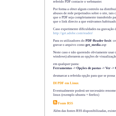
referido PDF contacte o webmaster.
Por forma a obter algum controlo na distribu
abusos de rede perpetrados sobre o site, tai
que o PDF seja completamente transferido pa
que o link directo a que estávamos habituado
Caso experimente díficuldades na gravação 
http://get.adobe.com/reader/
Para os utilizadores do
PDF-Reader foxit
: c
gravar o arquivo como
get_media
.asp
Neste caso e não querendo obviamente usar o A
windows) alterarem as opções de visualização
em qualquer pasta
:
Ferramentas -> Opções de pastas -> Ver -> 
desmarcar a referida opção para que se possa 
DI PDF em Linux
Eventualmente poderá ser necessário renomear
linux (exemplo ubuntu + firefox)
Fonte RSS
Além das fontes RSS disponibilizadas, exist