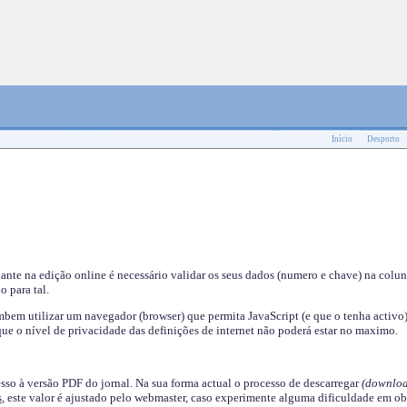
Início
Desporto
nante na edição online é necessário validar os seus dados (numero e chave) na colu
o para tal.
em utilizar um navegador (browser) que permita JavaScript (e que o tenha activo)
ue o nível de privacidade das definições de internet não poderá estar no maximo.
esso à versão PDF do jornal. Na sua forma actual o processo de descarregar
(downloa
s
, este valor é ajustado pelo webmaster, caso experimente alguma dificuldade em ob