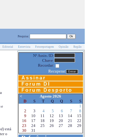
Pesquisa:
Editorial
Entrevista
Fotoreportagem
Opinião
Região
Nº Assin./ID:
Chave:
Recordar:
Recuperar
Assinar
Forum DI
Forum Desporto
na
<
Agosto 2026
D
S
T
Q
Q
S
S
1
 e
2
3
4
5
6
7
8
9
10
11
12
13
14
15
16
17
18
19
20
21
22
23
24
25
26
27
28
29
d)
está
30
31
ter o