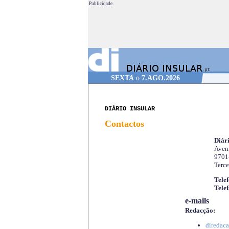
Publicidade.
SEXTA
o
7.AGO.2026
DIÁRIO INSULAR
Contactos
Diári
Aveni
9701
Terce
Telef
Telef
e-mails
Redacção:
diredaca