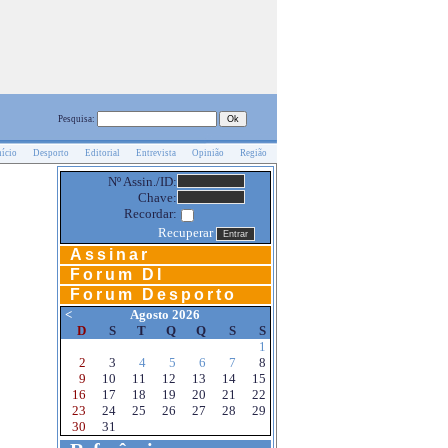
Pesquisa:
nício
Desporto
Editorial
Entrevista
Opinião
Região
Nº Assin./ID:
Chave:
Recordar:
Recuperar
Assinar
Forum DI
Forum Desporto
<
Agosto 2026
D
S
T
Q
Q
S
S
1
2
3
4
5
6
7
8
9
10
11
12
13
14
15
16
17
18
19
20
21
22
23
24
25
26
27
28
29
30
31