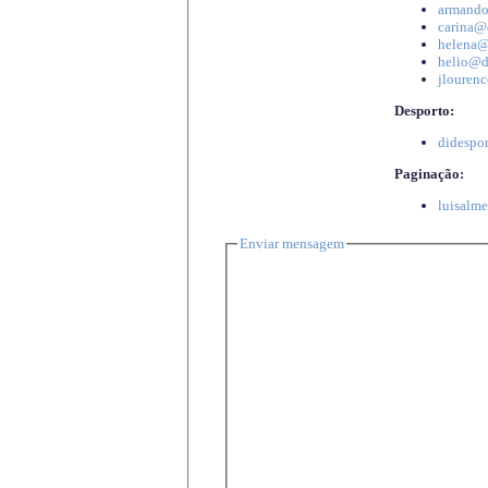
armando
carina@d
helena@d
helio@di
jlourenc
Desporto:
didespor
Paginação:
luisalme
Enviar mensagem