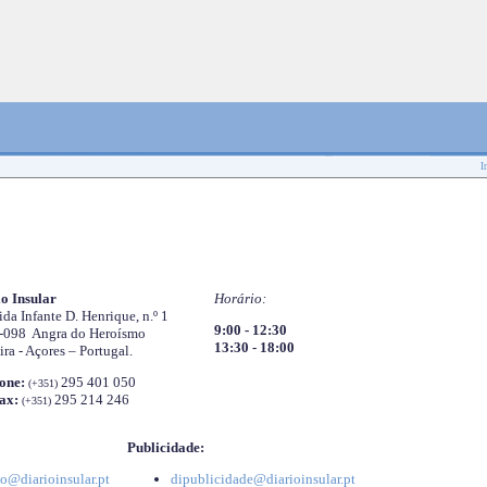
I
o Insular
Horário:
da Infante D. Henrique, n.º 1
9:00 - 12:30
-098 Angra do Heroísmo
13:30 - 18:00
ira - Açores – Portugal.
one:
295 401 050
(+351)
ax:
295 214 246
(+351)
Publicidade:
o@diarioinsular.pt
dipublicidade@diarioinsular.pt