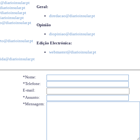
@diarioinsular.pt
Geral:
iarioinsular.pt
iarioinsular.pt
diredacao@diarioinsular.pt
arioinsular.pt
o@diarioinsular.pt
Opinião
diopiniao@diarioinsular.pt
to@diarioinsular.pt
Edição Electrónica:
webmaster@diarioinsular.pt
ida@diarioinsular.pt
*Nome:
*Telefone:
E-mail:
*Assunto:
*Mensagem: