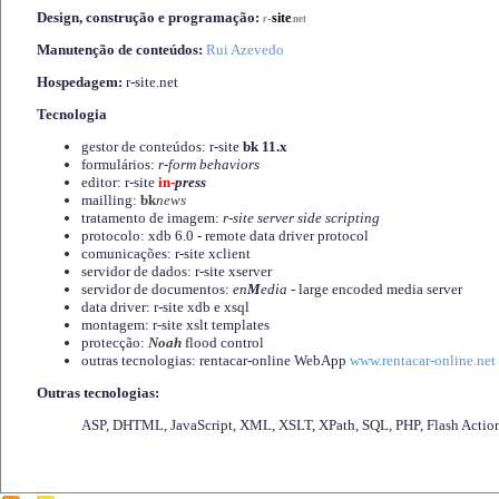
Design, construção e programação:
-
site
r
.net
Manutenção de conteúdos:
Rui Azevedo
Hospedagem:
r-site.net
Tecnologia
gestor de conteúdos: r-site
bk 11.x
formulários:
r-form behaviors
editor: r-site
in-
press
mailling:
bk
news
tratamento de imagem:
r-site server side scripting
protocolo: xdb 6.0 - remote data driver protocol
comunicações: r-site xclient
servidor de dados: r-site xserver
servidor de documentos:
en
M
edia
- large encoded media server
data driver: r-site xdb e xsql
montagem: r-site xslt templates
protecção:
Noah
flood control
outras tecnologias: rentacar-online WebApp
www.rentacar-online.net
Outras tecnologias:
ASP, DHTML, JavaScript, XML, XSLT, XPath, SQL, PHP, Flash Actio