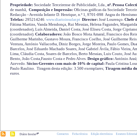
Propriedade:
Sociedade Terceirense de Publicidade, Lda.,
nº. Pessoa Colect
de manhã,
Composição e Impressão:
Oficinas gráficas da Sociedade Tercei
Redacção - Avenida Infante D. Henrique, n.º 1, 9701-098 Angra do Heroísmo 
Telefax:
295214246.
www.diarioinsular.pt
Director:
José Lourenço.
Chefe 
Fátima Martins, Vanda Mendonça, Rui Messias, Helena Fagundes, Margarida
(coordenador), Luís Almeida, Daniel Costa, José Eliseu Costa, Jorge Cipria
(coordenador).
Colaboradores:
João Bosco Mota Amaral, Francisco dos Reis
Guilherme Marinho, Gustavo Moura, Francisco Coelho, José Guilherme Reis 
Ventura, António Vallacorba, Diniz Borges, Jorge Moreira, Paulo Gomes, Duar
Barcelos, José Eduardo Machado Soares, José Gabriel Ávila, Fábio Vieira, A
Lima, Cláudia Costa, Soares de Barcelos, Berto Messias, Luis Couto, José A
Bento, João Costa,Fausto Costa e Pedro Alves.
Design gráfico:
António Araú
Azevedo.
Sócios-Gerentes com mais de 10% de capital:
Paula Cristina Lou
Paulo Raulino. Tiragem desta edição: 3.500 exemplares;
Tiragem média do
euros.
.pt
Contactos
Ficha técnica
Edição electrónica
Estatuto Editoria
Diário Insular