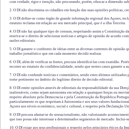
com verdade, rigor e isenção, não procurando, porém, ofuscar a dimensão subj
2. O DI não discrimina os cidadãos em função das suas opiniões políticas, cre
3. O DI define-se como órgão de grande informação regional dos Açores, recl
estatuto reclama em relação ao seu mercado principal, que é a ilha Terceira.
4. O DI não faz qualquer tipo de censura, respeitando assim a Constituição 
reserva-se o direito de selecionar notícias e artigos de opinião de acordo co
razões editoriais.
5. O DI garante o confronto de ideias entre as diversas correntes de opinião 
trabalho jornalístico que em cada momento decidir realizar.
6. O DI, além de verificar as fontes, procura identificá-las com exatidão. Poré
recorrer ao estatuto da confidencialidade, sendo que nestes casos garante a 
7. O DI não confunde notícias e comentários, sendo estes últimos utilizados 
torne pertinente no âmbito do legítimo direito de decisão editorial.
8. O DI emite opiniões através de editoriais da responsabilidade da sua Direç
inalienáveis, como sejam autonomia em relação a quaisquer forças ou movime
respeito absoluto pela Democracia e pela Constituição da República Portugue
particularmente os que respeitam à Autonomia e aos seus valores fundacion
Açores aos níveis económico, social e cultural, e respeito pela Declaração U
9. O DI procura afastar-se do sensacionalismo, não valorizando aconteciment
que isso possa não interessar a determinados segmentos de mercado. Inclui-se
10. O DI exige aos seus profissionais o respeito pelos princípios éticos da I