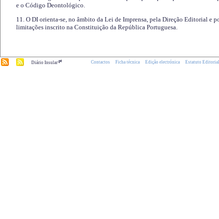
e o Código Deontológico.
11. O DI orienta-se, no âmbito da Lei de Imprensa, pela Direção Editorial e p
limitações inscrito na Constituição da República Portuguesa.
.pt
Contactos
Ficha técnica
Edição electrónica
Estatuto Editoria
Diário Insular