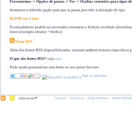
Ferramentas -> Opções de pastas -> Ver -> Ocultar extensões para tipos de
desmarcar a referida opção para que se possa proceder à alteração de tipo.
DI PDF em Linux
Eventualmente poderá ser necessário renomear o ficheiro recebido (download)
linux (exemplo ubuntu + firefox)
Fonte RSS
Além das fontes RSS disponibilizadas, existem tambem leitores especificos 
O que são fontes RSS?
veja
aqui
Pode ainda personalizar esta fonte no seu motor favorito
.pt
Contactos
Ficha técnica
Edição electrónica
Estatuto Editoria
Diário Insular