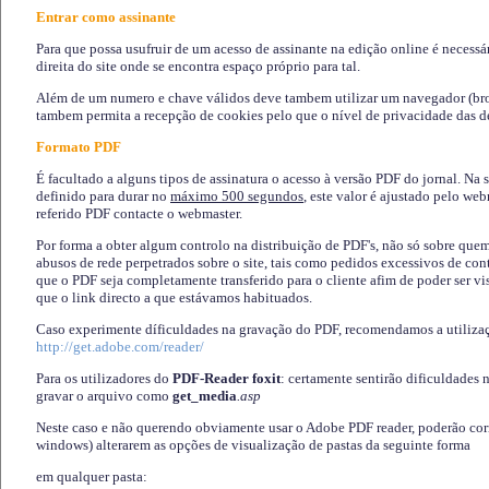
Entrar como assinante
Para que possa usufruir de um acesso de assinante na edição online é necessá
direita do site onde se encontra espaço próprio para tal.
Além de um numero e chave válidos deve tambem utilizar um navegador (brows
tambem permita a recepção de cookies pelo que o nível de privacidade das d
Formato PDF
É facultado a alguns tipos de assinatura o acesso à versão PDF do jornal. Na 
definido para durar no
máximo 500 segundos
, este valor é ajustado pelo we
referido PDF contacte o webmaster.
Por forma a obter algum controlo na distribuição de PDF's, não só sobre que
abusos de rede perpetrados sobre o site, tais como pedidos excessivos de co
que o PDF seja completamente transferido para o cliente afim de poder ser 
que o link directo a que estávamos habituados.
Caso experimente díficuldades na gravação do PDF, recomendamos a utiliza
http://get.adobe.com/reader/
Para os utilizadores do
PDF-Reader foxit
: certamente sentirão dificuldades 
gravar o arquivo como
get_media
.asp
Neste caso e não querendo obviamente usar o Adobe PDF reader, poderão corrig
windows) alterarem as opções de visualização de pastas da seguinte forma
em qualquer pasta
: