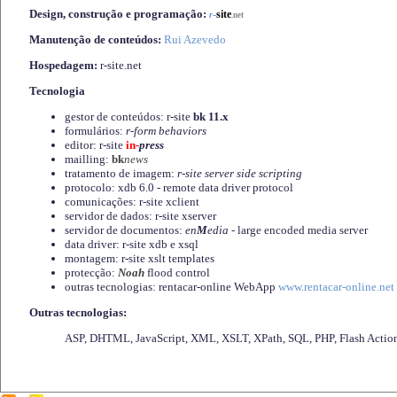
Design, construção e programação:
-
site
r
.net
Manutenção de conteúdos:
Rui Azevedo
Hospedagem:
r-site.net
Tecnologia
gestor de conteúdos: r-site
bk 11.x
formulários:
r-form behaviors
editor: r-site
in-
press
mailling:
bk
news
tratamento de imagem:
r-site server side scripting
protocolo: xdb 6.0 - remote data driver protocol
comunicações: r-site xclient
servidor de dados: r-site xserver
servidor de documentos:
en
M
edia
- large encoded media server
data driver: r-site xdb e xsql
montagem: r-site xslt templates
protecção:
Noah
flood control
outras tecnologias: rentacar-online WebApp
www.rentacar-online.net
Outras tecnologias:
ASP, DHTML, JavaScript, XML, XSLT, XPath, SQL, PHP, Flash Actio