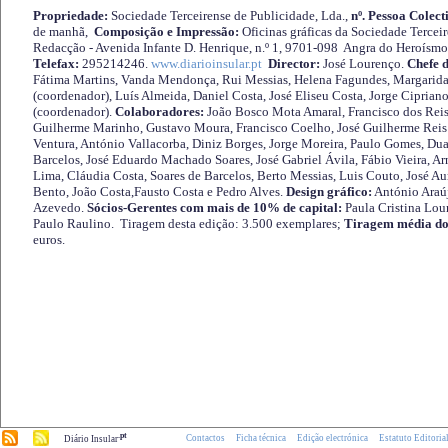
Propriedade:
Sociedade Terceirense de Publicidade, Lda.,
nº. Pessoa Colect
de manhã,
Composição e Impressão:
Oficinas gráficas da Sociedade Tercei
Redacção - Avenida Infante D. Henrique, n.º 1, 9701-098 Angra do Heroísmo 
Telefax:
295214246.
www.diarioinsular.pt
Director:
José Lourenço.
Chefe 
Fátima Martins, Vanda Mendonça, Rui Messias, Helena Fagundes, Margarida
(coordenador), Luís Almeida, Daniel Costa, José Eliseu Costa, Jorge Cipria
(coordenador).
Colaboradores:
João Bosco Mota Amaral, Francisco dos Reis
Guilherme Marinho, Gustavo Moura, Francisco Coelho, José Guilherme Reis 
Ventura, António Vallacorba, Diniz Borges, Jorge Moreira, Paulo Gomes, Duar
Barcelos, José Eduardo Machado Soares, José Gabriel Ávila, Fábio Vieira, A
Lima, Cláudia Costa, Soares de Barcelos, Berto Messias, Luis Couto, José A
Bento, João Costa,Fausto Costa e Pedro Alves.
Design gráfico:
António Araú
Azevedo.
Sócios-Gerentes com mais de 10% de capital:
Paula Cristina Lou
Paulo Raulino. Tiragem desta edição: 3.500 exemplares;
Tiragem média do
euros.
.pt
Contactos
Ficha técnica
Edição electrónica
Estatuto Editoria
Diário Insular